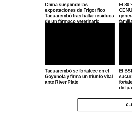
China suspende las
El 80 
exportaciones de Frigorífico
CENUR
Tacuarembó tras hallar residuos
genera
de un fármaco veterinario
famili
Tacuarembó se fortalece en el
El BS
Goyenola y firma un triunfo vital
sucur
ante River Plate
fortal
del pa
CL