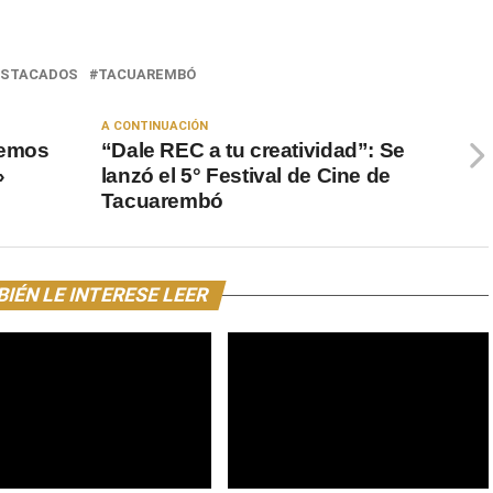
ESTACADOS
TACUAREMBÓ
A CONTINUACIÓN
Demos
“Dale REC a tu creatividad”: Se
»
lanzó el 5° Festival de Cine de
Tacuarembó
IÉN LE INTERESE LEER