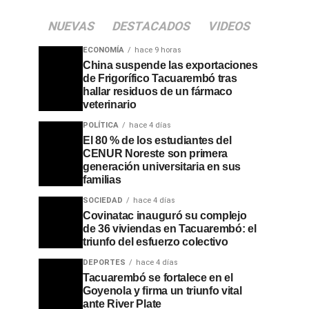
NUEVAS
DESTACADOS
VIDEOS
ECONOMÍA
hace 9 horas
China suspende las exportaciones
de Frigorífico Tacuarembó tras
hallar residuos de un fármaco
veterinario
POLÍTICA
hace 4 días
El 80 % de los estudiantes del
CENUR Noreste son primera
generación universitaria en sus
familias
SOCIEDAD
hace 4 días
Covinatac inauguró su complejo
de 36 viviendas en Tacuarembó: el
triunfo del esfuerzo colectivo
DEPORTES
hace 4 días
Tacuarembó se fortalece en el
Goyenola y firma un triunfo vital
ante River Plate