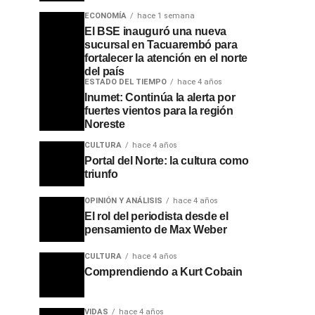
ECONOMÍA
hace 1 semana
El BSE inauguró una nueva
sucursal en Tacuarembó para
fortalecer la atención en el norte
del país
ESTADO DEL TIEMPO
hace 4 años
Inumet: Continúa la alerta por
fuertes vientos para la región
Noreste
CULTURA
hace 4 años
Portal del Norte: la cultura como
triunfo
OPINIÓN Y ANÁLISIS
hace 4 años
El rol del periodista desde el
pensamiento de Max Weber
CULTURA
hace 4 años
Comprendiendo a Kurt Cobain
VIDAS
hace 4 años