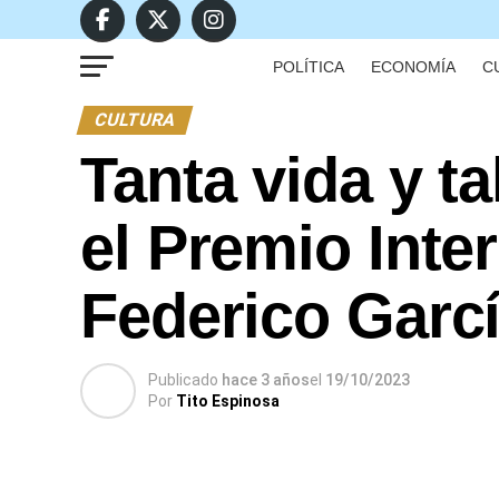
POLÍTICA
ECONOMÍA
C
CULTURA
Tanta vida y t
el Premio Inte
Federico Garcí
Publicado
hace 3 años
el
19/10/2023
Por
Tito Espinosa