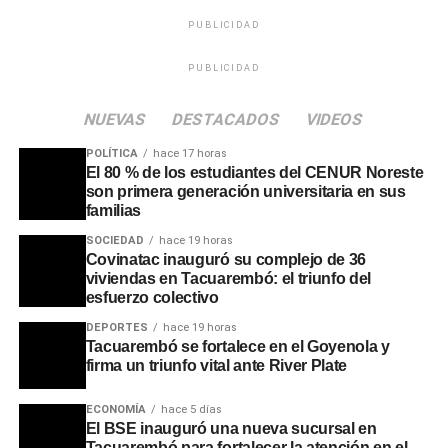
coordinación de alojamiento y servicios, utilizando las
PUBLICIDAD
plazas disponibles en el Polideportivo, el estadio y la
escuela agraria, entre otros espacios habilitados.
PUBLICIDAD
Asimismo, el campeonato generará un impacto
económico y comercial en la zona durante el fin de
NUEVAS
DESTACADOS
VIDEOS
semana de competencia, por lo que se ha convocado al
comercio local a colaborar con la organización del
POLÍTICA
hace 17 horas
El 80 % de los estudiantes del CENUR Noreste
encuentro.
son primera generación universitaria en sus
familias
Portal del Norte
SOCIEDAD
hace 19 horas
Covinatac inauguró su complejo de 36
viviendas en Tacuarembó: el triunfo del
esfuerzo colectivo
DEPORTES
hace 19 horas
Tacuarembó se fortalece en el Goyenola y
firma un triunfo vital ante River Plate
ECONOMÍA
hace 5 días
El BSE inauguró una nueva sucursal en
Tacuarembó para fortalecer la atención en el