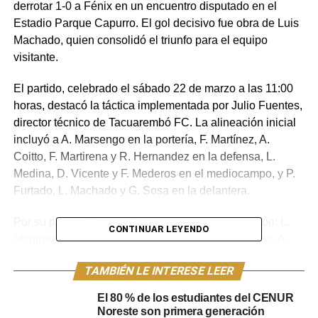
derrotar 1-0 a Fénix en un encuentro disputado en el
Estadio Parque Capurro. El gol decisivo fue obra de Luis
Machado, quien consolidó el triunfo para el equipo
visitante.
El partido, celebrado el sábado 22 de marzo a las 11:00
horas, destacó la táctica implementada por Julio Fuentes,
director técnico de Tacuarembó FC. La alineación inicial
incluyó a A. Marsengo en la portería, F. Martínez, A.
Coitto, F. Martirena y R. Hernandez en la defensa, L.
Medina, D. Vicente y F. Mederos en el mediocampo, y P.
Furtado, L. Machado y G. Sosa en la delantera.
Por su parte, Fénix entró con la siguiente alineación: L.
CONTINUAR LEYENDO
Martinez, L. Álvez, G.Pereira, A. Barboza, S. Franca, A.
Schetino, G.Sena, S. De Marco, N. Dibble, G. Vega y S.
TAMBIÉN LE INTERESE LEER
Riba.
El 80 % de los estudiantes del CENUR
Con este resultado, Tacuarembó FC lidera parcialmente
Noreste son primera generación