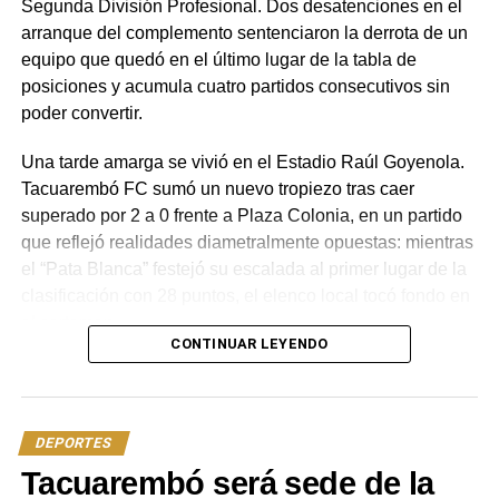
Segunda División Profesional. Dos desatenciones en el
arranque del complemento sentenciaron la derrota de un
equipo que quedó en el último lugar de la tabla de
posiciones y acumula cuatro partidos consecutivos sin
poder convertir.
Una tarde amarga se vivió en el Estadio Raúl Goyenola.
Tacuarembó FC sumó un nuevo tropiezo tras caer
superado por 2 a 0 frente a Plaza Colonia, en un partido
que reflejó realidades diametralmente opuestas: mientras
el “Pata Blanca” festejó su escalada al primer lugar de la
clasificación con 28 puntos, el elenco local tocó fondo en
el certamen.
CONTINUAR LEYENDO
El encuentro ponía en juego unidades de vital
trascendencia para las aspiraciones de ambos. Para el
“Tacua”, la urgencia de salir de la zona baja; para Plaza
DEPORTES
Colonia, conducido técnicamente por el argentino Juan
Tacuarembó será sede de la
Ignacio Ayaso, la oportunidad concreta de quedar como