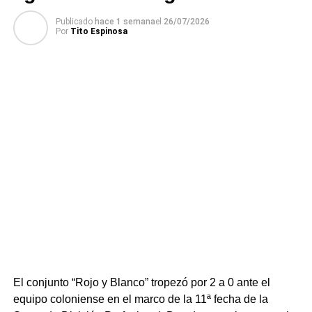
Para el segundo tiempo, el ingreso de Pablo López le dio
al ataque del local la velocidad y la precisión que le
Publicado
hace 1 semana
el
26/07/2026
Por
Tito Espinosa
faltaban. A los 20 minutos, la insistencia dio sus frutos: un
centro certero del recién ingresado encontró el cabezazo
de Joaquín Moreira y, tras desviarse en el defensor
darsenero Lorenzo González, la pelota descolocó al
arquero José Arbío para decretar el 1-0 definitivo.
En el tramo final, el equipo de Jorge Giordano buscó el
empate abusando de los centros hacia el área para el
recién ingresado Diego Vera, pero la zaga norteña se
mostró firme y sin fisuras. Tacuarembó supo cerrar el
partido, abrochar una victoria tan trabajada como
necesitada y renovar la ilusión de su gente en el torneo.
Portal del Norte
El conjunto “Rojo y Blanco” tropezó por 2 a 0 ante el
equipo coloniense en el marco de la 11ª fecha de la