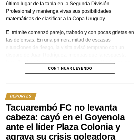
último lugar de la tabla en la Segunda División
Profesional y mantenga vivas sus posibilidades
matemáticas de clasificar a la Copa Uruguay.
El trámite comenzó parejo, trabado y con pocas grietas en
las defensas. En una primera mitad de escasas
situaciones de riesgo, la visita avisó temprano con un
disparo de Juan Rodríguez, mientras que la respuesta
local llegó en los pies del colombiano Nicolás González,
CONTINUAR LEYENDO
quien tras un pivoteo del brasileño Lucao elevó su remate
por encima del horizontal.
River tuvo las opciones más claras antes del descanso:
DEPORTES
un cabezazo ajustado de Burruzo y un mano a mano
Tacuarembó FC no levanta
desperdiciado por López frente a la providencial
intervención del golero Federico Pintado, quien achicó a
cabeza: cayó en el Goyenola
tiempo para sostener el cero en su arco tras un desajuste
ante el líder Plaza Colonia y
defensivo local.
agrava su crisis goleadora