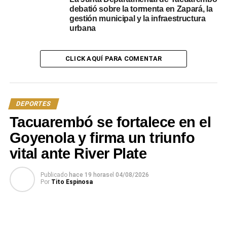
debatió sobre la tormenta en Zapará, la
Estadio Goyenola en el ojo de la tormenta:
gestión municipal y la infraestructura
Suspensión de la fecha en Segunda División por
urbana
falta de garantías
CLICK AQUÍ PARA COMENTAR
DEPORTES
Tacuarembó se fortalece en el
Goyenola y firma un triunfo
vital ante River Plate
Publicado
hace 19 horas
el
04/08/2026
Por
Tito Espinosa