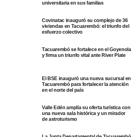
su serie, demostrando un rendimiento sólido en el inicio
universitaria en sus familias
de la temporada. El próximo encuentro del equipo será
contra La Luz en el Estadio Raúl Goyenola, un partido
Covinatac inauguró su complejo de 36
que se anticipa crucial para mantener su posición en la
viviendas en Tacuarembó: el triunfo del
tabla.
esfuerzo colectivo
Este triunfo representa un avance significativo para
Tacuarembó se fortalece en el Goyenola
Tacuarembó FC, que busca consolidarse como un
y firma un triunfo vital ante River Plate
contendiente fuerte en la Segunda División Profesional.
La victoria subraya la eficacia de su estrategia y el
potencial del equipo para los desafíos futuros.
El BSE inauguró una nueva sucursal en
Tacuarembó para fortalecer la atención
Portal del Norte
en el norte del país
NOTICIAS RELACIONADAS:
FÉNIX
LA B
TACUAREMBÓ
Valle Edén amplía su oferta turística con
una nueva sala histórica y un mirador
A CONTINUACIÓN
de astroturismo
Tacuarembó y La Luz empatan en vibrante duelo
por la Segunda División Profesional
La Junta Departamental de Tacuarembó
NO SE PIERDA