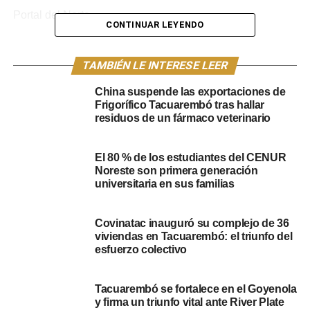
Portal del Norte
CONTINUAR LEYENDO
NOTICIAS RELACIONADAS:
POLICIALES
SE BUSCA
TACUAREMBÓ
TAMBIÉN LE INTERESE LEER
A CONTINUACIÓN
China suspende las exportaciones de
Siniestro de tránsito fatal en Ruta N°26 en
Frigorífico Tacuarembó tras hallar
Tacuarembó
residuos de un fármaco veterinario
NO SE PIERDA
Jhon Saravia: “Todos los objetos de hurtos
El 80 % de los estudiantes del CENUR
terminan en una boca”
Noreste son primera generación
universitaria en sus familias
Covinatac inauguró su complejo de 36
viviendas en Tacuarembó: el triunfo del
esfuerzo colectivo
Tacuarembó se fortalece en el Goyenola
y firma un triunfo vital ante River Plate