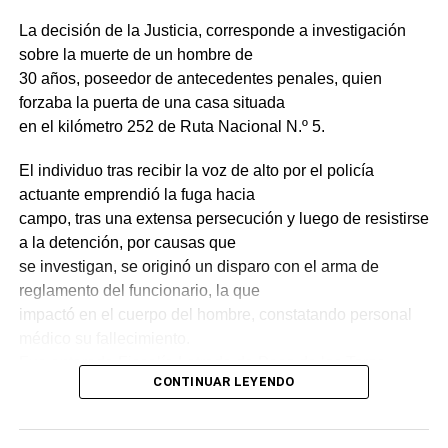
La decisión de la Justicia, corresponde a investigación
sobre la muerte de un hombre de
30 años, poseedor de antecedentes penales, quien
forzaba la puerta de una casa situada
en el kilómetro 252 de Ruta Nacional N.º 5.
El individuo tras recibir la voz de alto por el policía
actuante emprendió la fuga hacia
campo, tras una extensa persecución y luego de resistirse
a la detención, por causas que
se investigan, se originó un disparo con el arma de
reglamento del funcionario, la que
impactó en el cuerpo del hombre, constatando personal
médico su fallecimiento.
Fue enterada Fiscalía Letrada de Paso de los Toros,
CONTINUAR LEYENDO
quien dirigió la investigación ante lo
sucedido.