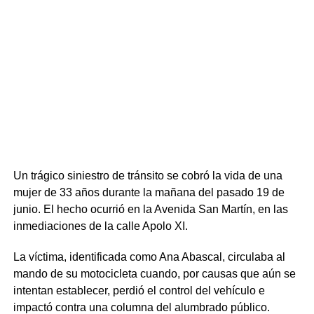
aceleraron los trámites y solicitaron las órdenes de
allanamiento y detención correspondientes. El
procedimiento se concretó el pasado domingo 19 de julio
con siete allanamientos simultáneos en los que
intervinieron la Guardia Republicana y unidades de
respuesta táctica, logrando la detención de diez personas
(dos mujeres y ocho hombres).
Un trágico siniestro de tránsito se cobró la vida de una
mujer de 33 años durante la mañana del pasado 19 de
junio. El hecho ocurrió en la Avenida San Martín, en las
inmediaciones de la calle Apolo XI.
La víctima, identificada como Ana Abascal, circulaba al
mando de su motocicleta cuando, por causas que aún se
intentan establecer, perdió el control del vehículo e
impactó contra una columna del alumbrado público.