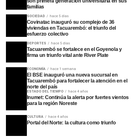
son primera generación universitaria en sus
los autores materiales del hecho. El análisis pericial de
familias
los 18 teléfonos celulares incautados será determinante
SOCIEDAD
hace 5 días
para el avance de las pesquisas en las próximas
Covinatac inauguró su complejo de 36
jornadas.
viviendas en Tacuarembó: el triunfo del
esfuerzo colectivo
Portal del Norte
DEPORTES
hace 5 días
Tacuarembó se fortalece en el Goyenola y
firma un triunfo vital ante River Plate
ECONOMÍA
hace 1 semana
El BSE inauguró una nueva sucursal en
Tacuarembó para fortalecer la atención en el
norte del país
ESTADO DEL TIEMPO
hace 4 años
Inumet: Continúa la alerta por fuertes vientos
para la región Noreste
CULTURA
hace 4 años
Portal del Norte: la cultura como triunfo