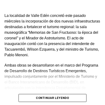
NOTICIAS RELACIONADAS:
DESTACADOS
TACUAREMBÓ
A CONTINUACIÓN
La Tribu y La Marchanta se coronan en un cierre
La localidad de Valle Edén concretó este pasado
de Carnaval inolvidable
miércoles la incorporación de dos nuevas infraestructuras
destinadas a fortalecer el turismo regional: la sala
NO SE PIERDA
Duelo en el Carnaval de Tacuarembó: Suspenden
museográfica “Memorias de San Fructuoso: la época del
el concurso de murgas por el fallecimiento de
coronel” y el Mirador de Astroturismo. El acto de
Matías Midón
inauguración contó con la presencia del intendente de
Tacuarembó, Wilson Ezquerra, y del ministro de Turismo,
Pablo Menoni.
Ambas obras se desarrollaron en el marco del Programa
de Desarrollo de Destinos Turísticos Emergentes,
impulsado conjuntamente por el Ministerio de Turismo y
el Banco Interamericano de Desarrollo (BID), en
articulación con la Intendencia Departamental de
Tacuarembó. La iniciativa apunta a diversificar y potenciar
CONTINUAR LEYENDO
el atractivo de las Quebradas del Norte.