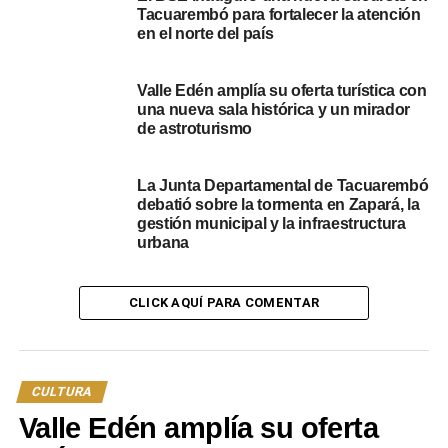
Tacuarembó para fortalecer la atención
en el norte del país
Valle Edén amplía su oferta turística con
una nueva sala histórica y un mirador
de astroturismo
La Junta Departamental de Tacuarembó
debatió sobre la tormenta en Zapará, la
gestión municipal y la infraestructura
urbana
CLICK AQUÍ PARA COMENTAR
Esta edición tuvo un tinte especial al rendir homenaje a
Marta Gularte, figura icónica y pionera de la cultura afro-
CULTURA
uruguaya. El jurado hizo hincapié en criterios rigurosos
para calificar a las agrupaciones, evaluando:
Valle Edén amplía su oferta