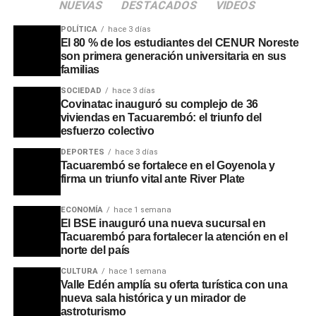
NUEVAS
DESTACADOS
VIDEOS
POLÍTICA
hace 3 días
El 80 % de los estudiantes del CENUR Noreste
son primera generación universitaria en sus
familias
SOCIEDAD
hace 3 días
Covinatac inauguró su complejo de 36
viviendas en Tacuarembó: el triunfo del
esfuerzo colectivo
DEPORTES
hace 3 días
Tacuarembó se fortalece en el Goyenola y
firma un triunfo vital ante River Plate
ECONOMÍA
hace 1 semana
El BSE inauguró una nueva sucursal en
Tacuarembó para fortalecer la atención en el
norte del país
CULTURA
hace 1 semana
Valle Edén amplía su oferta turística con una
nueva sala histórica y un mirador de
astroturismo