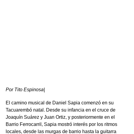
haciendo especial mención al acervo que rodea la figura
de Carlos Gardel.
Por Tito Espinosa|
El camino musical de Daniel Sapia comenzó en su
Tacuarembó natal. Desde su infancia en el cruce de
Desarrollo local y patrimonio histórico
Joaquín Suárez y Juan Ortiz, y posteriormente en el
Barrio Ferrocarril, Sapia mostró interés por los ritmos
Por su parte, el intendente Wilson Ezquerra definió la
locales, desde las murgas de barrio hasta la guitarra
jornada como la concreción de un objetivo estratégico