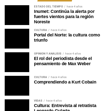
departamento de Tacuarembó.
ESTADO DEL TIEMPO
hace 4 años
Inumet: Continúa la alerta por
Portal del Norte
fuertes vientos para la región
Noreste
CULTURA
hace 4 años
Portal del Norte: la cultura como
triunfo
OPINIÓN Y ANÁLISIS
hace 4 años
El rol del periodista desde el
pensamiento de Max Weber
CULTURA
hace 4 años
Comprendiendo a Kurt Cobain
VIDAS
hace 4 años
Cultura: Entrevista al retratista
Leonardo Gularte