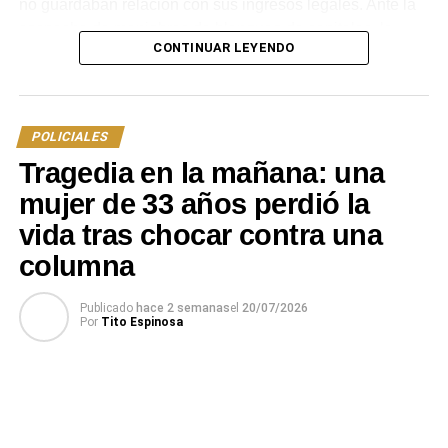
no guardaban relación con sus ingresos legales. Ante la
sospecha de maniobras de blanqueo de capitales, la
CONTINUAR LEYENDO
Policía abrió una causa reservada para seguir los
movimientos patrimoniales de los sospechosos.
El curso de las indagatorias dio un giro el pasado 7 de
POLICIALES
julio, tras registrarse un asalto a mano armada contra un
Tragedia en la mañana: una
cambista y quinielero de la ciudad, a quien le sustrajeron
unos 10.000 pesos. En la huida, los delincuentes
mujer de 33 años perdió la
incendiaron el vehículo utilizado cerca de la Ruta
vida tras chocar contra una
Nacional N.º 5 y el Puente Blanco sobre el río
columna
Tacuarembó. Al asumir el caso la Dirección de
Investigaciones, las pistas terminaron cruzándose
Publicado
hace 2 semanas
el
20/07/2026
directamente con la causa por lavado de dinero que venía
Por
Tito Espinosa
en curso desde principio de año.
Para preservar la reserva del expediente principal y evitar
la fuga de información, las dependencias policiales
aceleraron los trámites y solicitaron las órdenes de