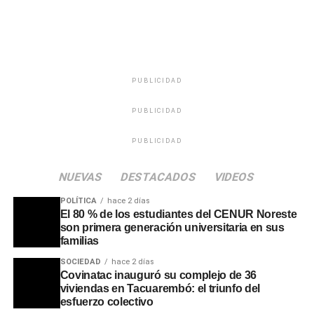
de 24 años, sin antecedentes, recibió 20 meses de
prisión bajo régimen de Libertad a Prueba con arresto
domiciliario nocturno por lavado de activos. Por el mismo
delito fue condenado un hombre de 55 años, mientras
que un hombre de 59 años, con antecedentes, recibió 4
PUBLICIDAD
meses de prisión efectiva por asociación para delinquir.
PUBLICIDAD
Por disposición de la Justicia, las armas y las sustancias
incautadas serán destruidas previo peritaje de la Policía
PUBLICIDAD
Científica. En tanto, los dos inmuebles, tres de los
vehículos, los celulares, electrodomésticos y el dinero en
NUEVAS
DESTACADOS
VIDEOS
efectivo quedaron formalmente decomisados a favor de la
POLÍTICA
hace 2 días
Junta Nacional de Drogas.
El 80 % de los estudiantes del CENUR Noreste
son primera generación universitaria en sus
La Jefatura de Policía confirmó que las actuaciones
familias
respecto a la rapiña continúan abiertas, dado que el
SOCIEDAD
hace 2 días
condenado en calidad de cómplice no aportó datos sobre
Covinatac inauguró su complejo de 36
viviendas en Tacuarembó: el triunfo del
los autores materiales del hecho. El análisis pericial de
esfuerzo colectivo
los 18 teléfonos celulares incautados será determinante