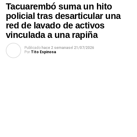
Tacuarembó suma un hito
Turno, dispuso para el funcionario policial, medidas
limitativas referidas al Art. 221,
policial tras desarticular una
estableciendo fijación de domicilio y prohibición de salir
red de lavado de activos
del territorio nacional por el plazo
vinculada a una rapiña
de 90 días.
Se continúa la investigación.
Publicado
hace 2 semanas
el
21/07/2026
Por
Tito Espinosa
De Ministerio del Interior.