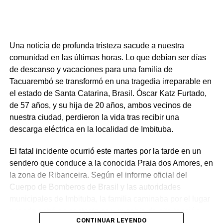
Una noticia de profunda tristeza sacude a nuestra
comunidad en las últimas horas. Lo que debían ser días
En su intervención, el intendente Ezquerra Martinotti hizo
de descanso y vacaciones para una familia de
alusión a la transformación que ha experimentado la zona
Tacuarembó se transformó en una tragedia irreparable en
a lo largo de las últimas décadas y mencionó las distintas
el estado de Santa Catarina, Brasil. Óscar Katz Furtado,
intervenciones en infraestructura y servicios públicos
de 57 años, y su hija de 20 años, ambos vecinos de
ejecutadas en el período. Entre las obras reseñadas se
nuestra ciudad, perdieron la vida tras recibir una
destacaron la terminal de ómnibus, la piscina, el
descarga eléctrica en la localidad de Imbituba.
gimnasio, la construcción de una doble vía, los
programas de vivienda, así como un estadio que se
El fatal incidente ocurrió este martes por la tarde en un
encuentra próximo a su inauguración. Asimismo, se
sendero que conduce a la conocida Praia dos Amores, en
informó sobre la incorporación de nueva maquinaria,
la zona de Ribanceira. Según el informe oficial del
camiones y herramientas destinados a mejorar la
Cuerpo de Bomberos de Brasil y las autoridades
capacidad operativa del municipio, junto con avances en
municipales de Imbituba, la familia caminaba por el lugar
las áreas de salud y educación.
cuando entró en contacto con un cable de alta tensión
CONTINUAR LEYENDO
que se encontraba tendido en el suelo de forma