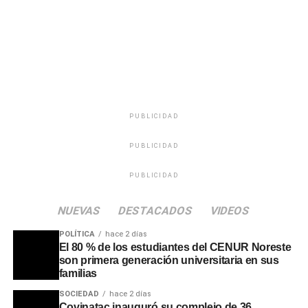
siguiente fecha del campeonato, está programado para
las 19:00 horas en el estadio Raúl Goyenola de
Tacuarembó.
Portal del Norte
PUBLICIDAD
PUBLICIDAD
PUBLICIDAD
NUEVAS
DESTACADOS
VIDEOS
POLÍTICA
hace 2 días
El 80 % de los estudiantes del CENUR Noreste
son primera generación universitaria en sus
familias
SOCIEDAD
hace 2 días
Covinatac inauguró su complejo de 36