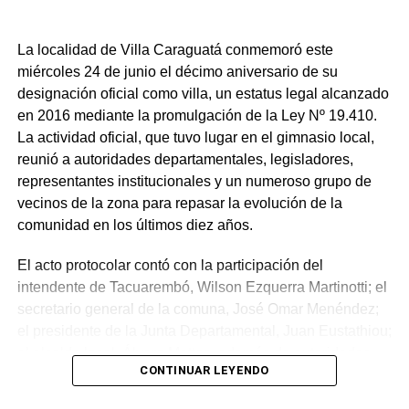
La localidad de Villa Caraguatá conmemoró este
miércoles 24 de junio el décimo aniversario de su
designación oficial como villa, un estatus legal alcanzado
en 2016 mediante la promulgación de la Ley Nº 19.410.
La actividad oficial, que tuvo lugar en el gimnasio local,
reunió a autoridades departamentales, legisladores,
representantes institucionales y un numeroso grupo de
vecinos de la zona para repasar la evolución de la
comunidad en los últimos diez años.
El acto protocolar contó con la participación del
intendente de Tacuarembó, Wilson Ezquerra Martinotti; el
secretario general de la comuna, José Omar Menéndez;
el presidente de la Junta Departamental, Juan Eustathiou;
el alcalde local, Álvaro Mattos, además de autoridades
CONTINUAR LEYENDO
policiales, militares, ediles y referentes de organizaciones
civiles y educativas. Durante la ceremonia se recordó que