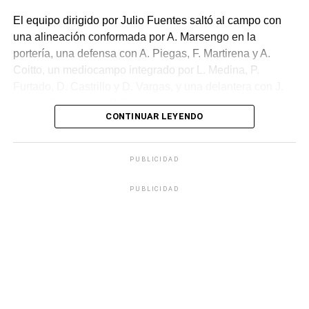
El equipo dirigido por Julio Fuentes saltó al campo con
una alineación conformada por A. Marsengo en la
portería, una defensa con A. Piegas, F. Martirena y A.
Coitto, un mediocampo integrado por L. Medina, P.
Furtado, D. Castrillo y D. Vargas, y una delantera con J.
Baeza, T. Lerman y P. Fagúndez.
CONTINUAR LEYENDO
Durante el encuentro, el entrenador Fuentes buscó
alternativas a través de modificaciones en el equipo, sin
PUBLICIDAD
embargo, los cambios no lograron el efecto deseado,
evidenciándose un funcionamiento deficiente tanto en la
PUBLICIDAD
faceta ofensiva como en la defensiva.
A pesar del sabor amargo de la derrota, el plantel
tacuaremboense no tendrá que esperar mucho para
buscar la redención. La oportunidad de revertir la
situación llegará rápidamente, ya que el próximo martes
recibirán en su casa a Cerrito. El encuentro, válido por la