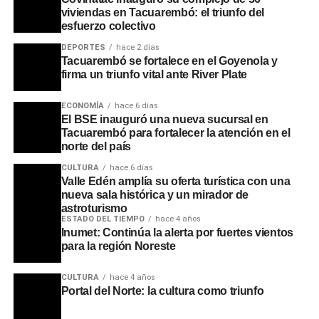
viviendas en Tacuarembó: el triunfo del
esfuerzo colectivo
DEPORTES
hace 2 días
Tacuarembó se fortalece en el Goyenola y
firma un triunfo vital ante River Plate
ECONOMÍA
hace 6 días
El BSE inauguró una nueva sucursal en
Tacuarembó para fortalecer la atención en el
norte del país
CULTURA
hace 6 días
Valle Edén amplía su oferta turística con una
nueva sala histórica y un mirador de
astroturismo
ESTADO DEL TIEMPO
hace 4 años
Inumet: Continúa la alerta por fuertes vientos
para la región Noreste
CULTURA
hace 4 años
Portal del Norte: la cultura como triunfo