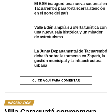
El BSE inauguró una nueva sucursal en
Tacuarembó para fortalecer la atención
en el norte del país
Valle Edén amplía su oferta turística con
una nueva sala histórica y un mirador
de astroturismo
NOTICIAS RELACIONADAS:
DESTACADOS
PATRIA GAUCHA
TACUAREMBÓ
La Junta Departamental de Tacuarembó
A CONTINUACIÓN
debatió sobre la tormenta en Zapará, la
Comenzó la construcción de la Terminal de
gestión municipal y la infraestructura
Ómnibus de San Gregorio de Polanco
urbana
NO SE PIERDA
Asume como Jefe de Bomberos de Tacuarembó
el Oficial Juan Gómez
CLICK AQUÍ PARA COMENTAR
INFORMACIÓN
Villa Caraguatá conmemora