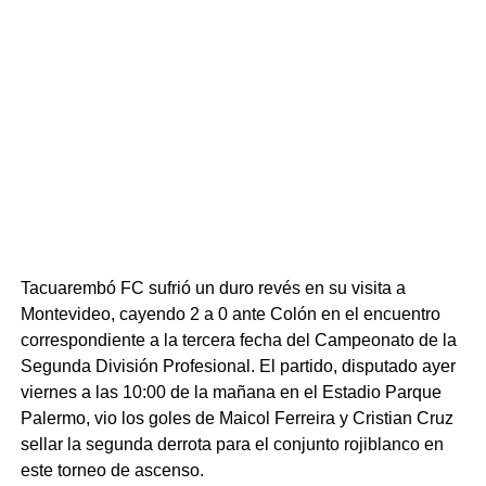
El cierre de la jornada de este miércoles combinó
familiares directos en este momento de indescriptible
aspectos protocolares y artísticos, contando con la
dolor. En las próximas horas se espera el inicio de los
presentación del cuerpo de danza «Baila Caraguatá»,
protocolos correspondientes para la repatriación de los
bajo la dirección de José Luis Freitas, y la actuación del
restos hacia nuestra ciudad.
músico Fifo Duarte, quien interpretó el tema descriptivo
“De dónde soy”. El encuentro sirvió como marco para
Portal del Norte
congregar a distintas generaciones de residentes en
torno al repaso de la historia administrativa y el desarrollo
comunitario de la localidad.
Portal del Norte
Tacuarembó FC sufrió un duro revés en su visita a
Montevideo, cayendo 2 a 0 ante Colón en el encuentro
correspondiente a la tercera fecha del Campeonato de la
Segunda División Profesional. El partido, disputado ayer
viernes a las 10:00 de la mañana en el Estadio Parque
Palermo, vio los goles de Maicol Ferreira y Cristian Cruz
sellar la segunda derrota para el conjunto rojiblanco en
este torneo de ascenso.