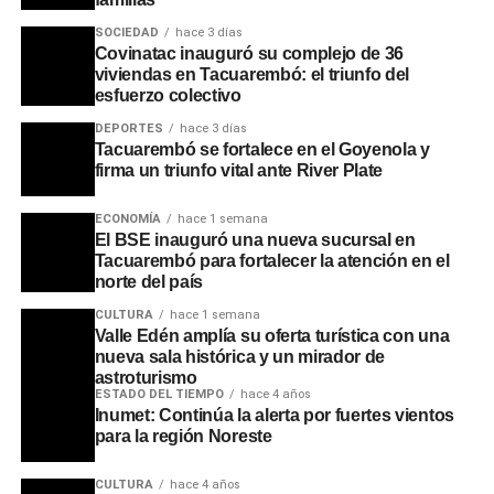
Portal del Norte
SOCIEDAD
hace 3 días
Covinatac inauguró su complejo de 36
viviendas en Tacuarembó: el triunfo del
esfuerzo colectivo
DEPORTES
hace 3 días
Tacuarembó se fortalece en el Goyenola y
firma un triunfo vital ante River Plate
ECONOMÍA
hace 1 semana
El BSE inauguró una nueva sucursal en
Tacuarembó para fortalecer la atención en el
norte del país
CULTURA
hace 1 semana
Valle Edén amplía su oferta turística con una
nueva sala histórica y un mirador de
astroturismo
ESTADO DEL TIEMPO
hace 4 años
Inumet: Continúa la alerta por fuertes vientos
para la región Noreste
CULTURA
hace 4 años