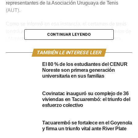
representantes de la Asociación Uruguaya de Tenis
(AUT).
Como se informó en esa instancia, el certamen de tenis
tendrá jugadores de todo el país de los departamentos de
CONTINUAR LEYENDO
: Montevideo, Canelones, Maldonado, Salto, Colonia,
Paysandú, Rivera, Durazno, Flores y Tacuarembó. En
TAMBIÉN LE INTERESE LEER
total, serán más de 60 los jugadores que estarán este fin
de semana en la ciudad.
El 80 % de los estudiantes del CENUR
Noreste son primera generación
Como explicaron los representantes de la AUT, las
universitaria en sus familias
categorías en G1, G2 y G3, este último es más regional
(Artigas, Rivera, Tacuarembó) son parte del torneo. El
Covinatac inauguró su complejo de 36
Tenis Sub 10, que es para niños de entre 7 y 8 años, y
viviendas en Tacuarembó: el triunfo del
Pelota Verde para 9 y 10 años y Pelota Naranja.
esfuerzo colectivo
Tacuarembó se fortalece en el Goyenola
y firma un triunfo vital ante River Plate