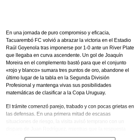
En una jornada de puro compromiso y eficacia,
Tacuarembó FC volvió a abrazar la victoria en el Estadio
Raúl Goyenola tras imponerse por 1-0 ante un River Plate
que llegaba en curva ascendente. Un gol de Joaquín
Moreira en el complemento bastó para que el conjunto
«rojo y blanco» sumara tres puntos de oro, abandone el
último lugar de la tabla en la Segunda División
Profesional y mantenga vivas sus posibilidades
matemáticas de clasificar a la Copa Uruguay.
El trámite comenzó parejo, trabado y con pocas grietas en
las defensas. En una primera mitad de escasas
situaciones de riesgo, la visita avisó temprano con un
disparo de Juan Rodríguez, mientras que la respuesta
local llegó en los pies del colombiano Nicolás González,