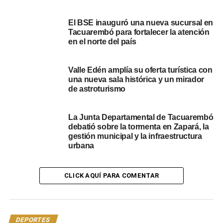
El BSE inauguró una nueva sucursal en
Tacuarembó para fortalecer la atención
en el norte del país
Valle Edén amplía su oferta turística con
una nueva sala histórica y un mirador
TRABAJO AUDIOVISUAL DE DANEC REALIZACIONES.
de astroturismo
Además, se anunció que el tacuaremboense Patricio
Guedes representará a Uruguay en el Sudamericano que
La Junta Departamental de Tacuarembó
se disputará en Ecuador. Desde la AUT, también se
debatió sobre la tormenta en Zapará, la
gestión municipal y la infraestructura
reconoce al joven tenista tacuaremboense Valentino
urbana
Aliano. Asimismo, en esa conferencia de prensa, se
indicó que el G3 es un torneo de iniciación para los
tenistas, además, de que es una manera de que el
CLICK AQUÍ PARA COMENTAR
deporte llegue a los distintos puntos del país.
Por último, desde el Círculo de Tenis de Tacuarembó,
destacaron que “es un honor traer este torneo a
DEPORTES