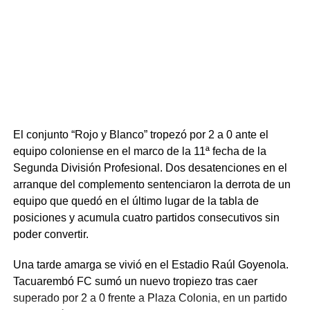
empate abusando de los centros hacia el área para el
recién ingresado Diego Vera, pero la zaga norteña se
mostró firme y sin fisuras. Tacuarembó supo cerrar el
partido, abrochar una victoria tan trabajada como
necesitada y renovar la ilusión de su gente en el torneo.
Portal del Norte
El conjunto “Rojo y Blanco” tropezó por 2 a 0 ante el
equipo coloniense en el marco de la 11ª fecha de la
Segunda División Profesional. Dos desatenciones en el
arranque del complemento sentenciaron la derrota de un
equipo que quedó en el último lugar de la tabla de
posiciones y acumula cuatro partidos consecutivos sin
poder convertir.
Una tarde amarga se vivió en el Estadio Raúl Goyenola.
Tacuarembó FC sumó un nuevo tropiezo tras caer
superado por 2 a 0 frente a Plaza Colonia, en un partido