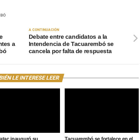
MBÓ
A CONTINUACIÓN
e
Debate entre candidatos a la
ntes a
Intendencia de Tacuarembó se
mbó
cancela por falta de respuesta
IÉN LE INTERESE LEER
atac inauguró su
Tacuarembó se fortalece en el