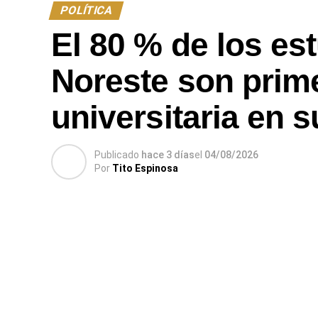
POLÍTICA
El 80 % de los e
Noreste son prim
universitaria en s
Publicado
hace 3 días
el
04/08/2026
Por
Tito Espinosa