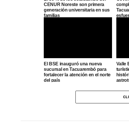
CENUR Noreste son primera
compl
generación universitaria en sus
Tacuar
familias
esfue
El BSE inauguró una nueva
Valle 
sucursal en Tacuarembó para
turíst
fortalecer la atención en el norte
histór
del país
astro
CL