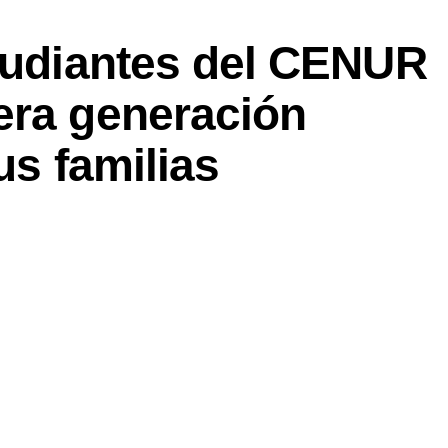
studiantes del CENUR
era generación
us familias