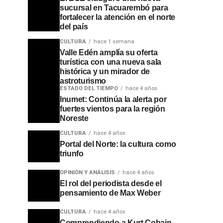
sucursal en Tacuarembó para
fortalecer la atención en el norte
del país
CULTURA
hace 1 semana
Valle Edén amplía su oferta
turística con una nueva sala
histórica y un mirador de
astroturismo
ESTADO DEL TIEMPO
hace 4 años
Inumet: Continúa la alerta por
fuertes vientos para la región
Noreste
CULTURA
hace 4 años
Portal del Norte: la cultura como
triunfo
OPINIÓN Y ANÁLISIS
hace 4 años
El rol del periodista desde el
pensamiento de Max Weber
CULTURA
hace 4 años
Comprendiendo a Kurt Cobain