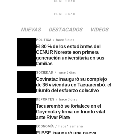
PUBLICIDAD
PUBLICIDAD
NUEVAS
DESTACADOS
VIDEOS
POLÍTICA
hace 3 días
El 80 % de los estudiantes del
CENUR Noreste son primera
generación universitaria en sus
familias
SOCIEDAD
hace 3 días
Covinatac inauguró su complejo
de 36 viviendas en Tacuarembó: el
triunfo del esfuerzo colectivo
DEPORTES
hace 3 días
Tacuarembó se fortalece en el
Goyenola y firma un triunfo vital
ante River Plate
ECONOMÍA
hace 1 semana
El BSE inauguró una nueva