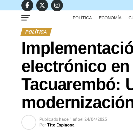
POLÍTICA
ECONOMÍA
C
POLÍTICA
Implementació
electrónico en
Tacuarembó: U
modernización
Publicado
hace 1 año
el
24/04/2025
Por
Tito Espinosa