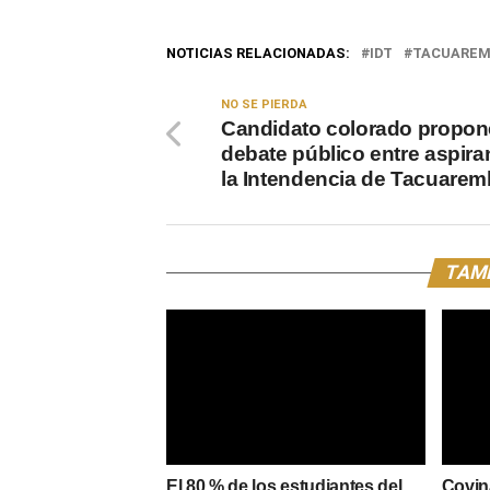
NOTICIAS RELACIONADAS:
IDT
TACUARE
NO SE PIERDA
Candidato colorado propon
debate público entre aspira
la Intendencia de Tacuare
TAMB
El 80 % de los estudiantes del
Covin