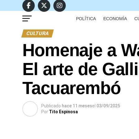
POLÍTICA
ECONOMÍA
C
CULTURA
Homenaje a W
El arte de Gal
Tacuarembó
Publicado
hace 11 meses
el
03/09/2025
Por
Tito Espinosa