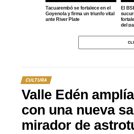
Tacuarembó se fortalece en el
El BS
Goyenola y firma un triunfo vital
sucur
ante River Plate
fortal
del pa
CL
CULTURA
Valle Edén amplía 
con una nueva sal
mirador de astro