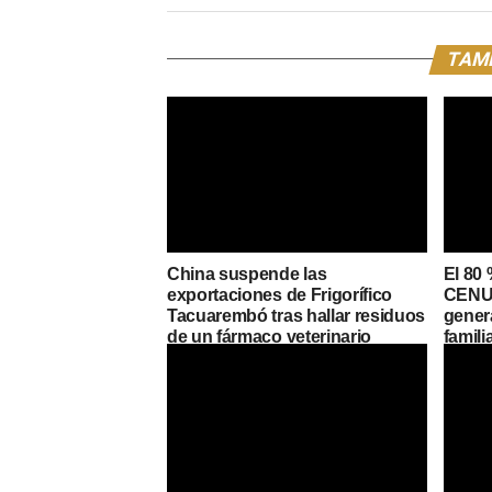
TAMB
China suspende las
El 80 
exportaciones de Frigorífico
CENUR
Tacuarembó tras hallar residuos
genera
de un fármaco veterinario
famili