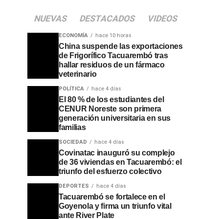
NUEVAS
DESTACADOS
VIDEOS
ECONOMÍA
hace 10 horas
China suspende las exportaciones
de Frigorífico Tacuarembó tras
hallar residuos de un fármaco
veterinario
POLÍTICA
hace 4 días
El 80 % de los estudiantes del
CENUR Noreste son primera
generación universitaria en sus
familias
SOCIEDAD
hace 4 días
Covinatac inauguró su complejo
de 36 viviendas en Tacuarembó: el
triunfo del esfuerzo colectivo
DEPORTES
hace 4 días
Tacuarembó se fortalece en el
Goyenola y firma un triunfo vital
ante River Plate