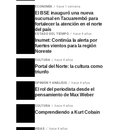
ECONOMÍA
hace 1 semana
El BSE inauguró una nueva
sucursal en Tacuarembó para
fortalecer la atención en el norte
del país
ESTADO DEL TIEMPO
hace 4 años
Inumet: Continúa la alerta por
fuertes vientos para la región
Noreste
CULTURA
hace 4 años
Portal del Norte: la cultura como
triunfo
OPINIÓN Y ANÁLISIS
hace 4 años
El rol del periodista desde el
pensamiento de Max Weber
CULTURA
hace 4 años
Comprendiendo a Kurt Cobain
VIDAS
hace 4 años