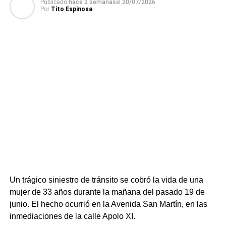
Publicado
hace 2 semanas
el
20/07/2026
directamente con la causa por lavado de dinero que venía
Por
Tito Espinosa
en curso desde principio de año.
Para preservar la reserva del expediente principal y evitar
la fuga de información, las dependencias policiales
aceleraron los trámites y solicitaron las órdenes de
allanamiento y detención correspondientes. El
procedimiento se concretó el pasado domingo 19 de julio
con siete allanamientos simultáneos en los que
intervinieron la Guardia Republicana y unidades de
respuesta táctica, logrando la detención de diez personas
(dos mujeres y ocho hombres).
Un trágico siniestro de tránsito se cobró la vida de una
mujer de 33 años durante la mañana del pasado 19 de
junio. El hecho ocurrió en la Avenida San Martín, en las
inmediaciones de la calle Apolo XI.