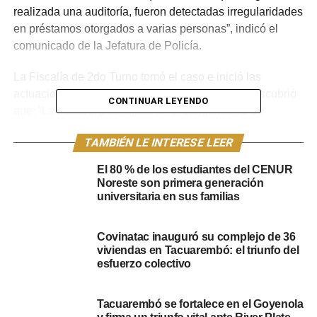
realizada una auditoría, fueron detectadas irregularidades
en préstamos otorgados a varias personas”, indicó el
comunicado de la Jefatura de Policía.
La Fiscalía de 2do Turno tomó el caso e inició las
actuaciones que según las investigaciones se descubrió
CONTINUAR LEYENDO
que: ”La maniobra consistía en el otorgamiento de
préstamos, la mayoría de estos a personas residentes en
TAMBIÉN LE INTERESE LEER
el departamento de Paysandú. En cuanto al modus
operandi, un funcionario del Banco reunía toda la
El 80 % de los estudiantes del CENUR
documentación de las víctimas y falsificaba firmas, a su
Noreste son primera generación
vez, en otro sector un empleado autenticaba dicha
universitaria en sus familias
documentación y autorizaba los préstamos, para luego
ser debitado a nombre de una empresa. Los montos
Covinatac inauguró su complejo de 36
solicitados eran entre 90.000 y 120.000 pesos uruguayos
viviendas en Tacuarembó: el triunfo del
y las víctimas fueron más de 40”.
esfuerzo colectivo
Además, el comunicado policial dijo que “por orden del
Tacuarembó se fortalece en el Goyenola
Magistrado Letrado de 1.er. Turno se dispuso