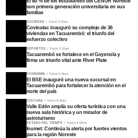
El 80 % de los estudiantes del CENUR Noreste
son primera generación universitaria en sus
La Jefatura de Policía confirmó que las actuaciones
familias
respecto a la rapiña continúan abiertas, dado que el
SOCIEDAD
hace 2 días
condenado en calidad de cómplice no aportó datos sobre
Covinatac inauguró su complejo de 36
viviendas en Tacuarembó: el triunfo del
los autores materiales del hecho. El análisis pericial de
esfuerzo colectivo
los 18 teléfonos celulares incautados será determinante
DEPORTES
hace 2 días
para el avance de las pesquisas en las próximas
Tacuarembó se fortalece en el Goyenola y
jornadas.
firma un triunfo vital ante River Plate
Portal del Norte
ECONOMÍA
hace 6 días
El BSE inauguró una nueva sucursal en
Tacuarembó para fortalecer la atención en el
norte del país
CULTURA
hace 6 días
Valle Edén amplía su oferta turística con una
nueva sala histórica y un mirador de
astroturismo
ESTADO DEL TIEMPO
hace 4 años
Inumet: Continúa la alerta por fuertes vientos
para la región Noreste