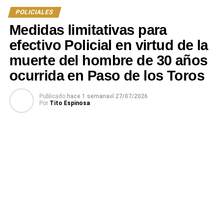
requisitoria para un tercer involucrado”.
POLICIALES
Medidas limitativas para
Portal del Norte.
efectivo Policial en virtud de la
muerte del hombre de 30 años
ocurrida en Paso de los Toros
Publicado
hace 1 semana
el
27/07/2026
Por
Tito Espinosa
NOTICIAS RELACIONADAS:
JEFATURA DE POLICÍA
TACUAREMBÓ
A CONTINUACIÓN
Fue ayer en la noche: Accidente grave en la zona
de la Avenida Oribe
NO SE PIERDA
Hombre de 48 años fue encontrado sin vida en
Tacuarembó