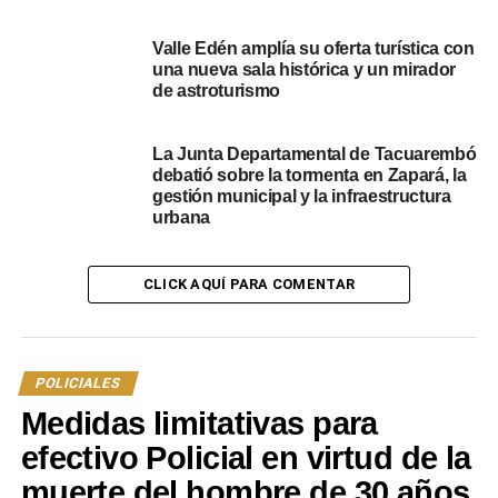
reproducciones en su canal de Youtube y en su cuenta
de Spotify, con otras decenas de miles.
Valle Edén amplía su oferta turística con
una nueva sala histórica y un mirador
de astroturismo
Portal del Norte.
NOTICIAS RELACIONADAS:
La Junta Departamental de Tacuarembó
ARTIGAS
KONSAGRADOS
TACUAREMBÓ
debatió sobre la tormenta en Zapará, la
gestión municipal y la infraestructura
A CONTINUACIÓN
urbana
Tacuarembó: Accidente fatal en Ruta 5 le costó la
vida a una mujer de 38 años de edad
CLICK AQUÍ PARA COMENTAR
NO SE PIERDA
Reconocida banda tropical tuvo un gran
accidente de tránsito en Tacuarembó
POLICIALES
Medidas limitativas para
efectivo Policial en virtud de la
muerte del hombre de 30 años