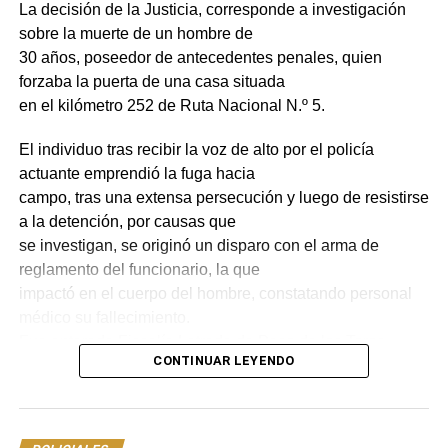
La decisión de la Justicia, corresponde a investigación
sobre la muerte de un hombre de
30 años, poseedor de antecedentes penales, quien
forzaba la puerta de una casa situada
en el kilómetro 252 de Ruta Nacional N.º 5.
El individuo tras recibir la voz de alto por el policía
actuante emprendió la fuga hacia
campo, tras una extensa persecución y luego de resistirse
a la detención, por causas que
se investigan, se originó un disparo con el arma de
reglamento del funcionario, la que
impactó en el cuerpo del hombre, constatando personal
médico su fallecimiento.
Fue enterada Fiscalía Letrada de Paso de los Toros,
CONTINUAR LEYENDO
quien dirigió la investigación ante lo
sucedido.
En las últimas horas el Juzgado Letrado de Primera