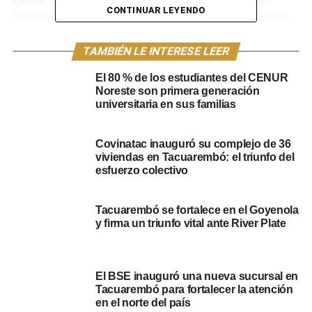
Desde las redes sociales decenas de personas han
CONTINUAR LEYENDO
lamentado la muerte de Martínez, ya que era un hombre
importante del medio local.
TAMBIÉN LE INTERESE LEER
Según fuentes policiales, el accidente se debió a “ un
El 80 % de los estudiantes del CENUR
despiste y vuelco del micro conducido por un hombre de
Noreste son primera generación
49 años”.
universitaria en sus familias
“Como acompañantes viajaban cinco hombres de 19, 29,
Covinatac inauguró su complejo de 36
38, 42 y 55 años y una mujer de 45 años, resultaron
viviendas en Tacuarembó: el triunfo del
politraumatizados y fueron trasladados a la emergencia
esfuerzo colectivo
del Hospital de Paso de los Toros. La mujer debió ser
intervenida quirúrgicamente en la mañana de este
Tacuarembó se fortalece en el Goyenola
viernes”, así informó en aquel entonces Subrayado.
y firma un triunfo vital ante River Plate
La banda Los Konsagrados de Artigas es un popular
grupo de música tropical de la región norte del Uruguay,
oriunda del departamento de Artigas.
El BSE inauguró una nueva sucursal en
Tacuarembó para fortalecer la atención
en el norte del país
Actualmente, cuentan cerca de 6 millones de