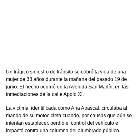
allanamiento y detención correspondientes. El
procedimiento se concretó el pasado domingo 19 de julio
con siete allanamientos simultáneos en los que
intervinieron la Guardia Republicana y unidades de
respuesta táctica, logrando la detención de diez personas
(dos mujeres y ocho hombres).
Un trágico siniestro de tránsito se cobró la vida de una
mujer de 33 años durante la mañana del pasado 19 de
junio. El hecho ocurrió en la Avenida San Martín, en las
inmediaciones de la calle Apolo XI.
La víctima, identificada como Ana Abascal, circulaba al
mando de su motocicleta cuando, por causas que aún se
intentan establecer, perdió el control del vehículo e
impactó contra una columna del alumbrado público.