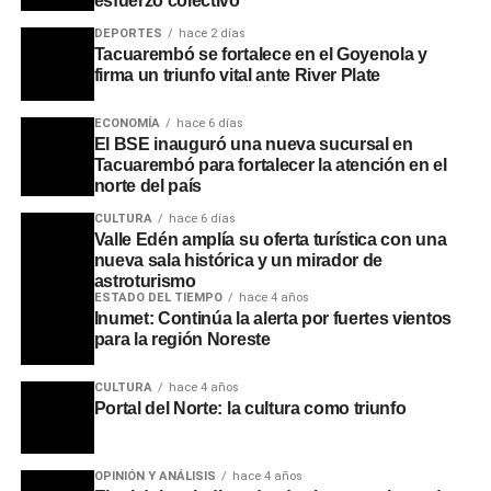
esfuerzo colectivo
los 18 teléfonos celulares incautados será determinante
DEPORTES
hace 2 días
para el avance de las pesquisas en las próximas
Tacuarembó se fortalece en el Goyenola y
jornadas.
firma un triunfo vital ante River Plate
Portal del Norte
ECONOMÍA
hace 6 días
El BSE inauguró una nueva sucursal en
Tacuarembó para fortalecer la atención en el
norte del país
CULTURA
hace 6 días
Valle Edén amplía su oferta turística con una
nueva sala histórica y un mirador de
astroturismo
ESTADO DEL TIEMPO
hace 4 años
Inumet: Continúa la alerta por fuertes vientos
para la región Noreste
CULTURA
hace 4 años
Portal del Norte: la cultura como triunfo
OPINIÓN Y ANÁLISIS
hace 4 años