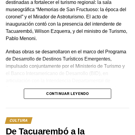
destinadas a fortalecer el turismo regional: la sala
que era un afortunado. Tenía el sonido zitarrosiano en la
museográfica “Memorias de San Fructuoso: la época del
guitarra que algunos heredamos esa sonoridad y otros
coronel” y el Mirador de Astroturismo. El acto de
no”, expresaba Toto Méndez en una entrevista para Canal
inauguración contó con la presencia del intendente de
12, en marzo de 2021.
Tacuarembó, Wilson Ezquerra, y del ministro de Turismo,
Pablo Menoni.
La magnitud de su legado
Ambas obras se desarrollaron en el marco del Programa
En marzo de este año, fue declarado «Ciudadano Ilustre
de Desarrollo de Destinos Turísticos Emergentes,
de Montevideo» junto al también guitarrista Julio Cobelli.
impulsado conjuntamente por el Ministerio de Turismo y
Fueron un sinnúmero de artista que tuvieron el apoyo de
el Banco Interamericano de Desarrollo (BID), en
la guitarra de Toto, en los que se destacan: Jorge Nasser,
articulación con la Intendencia Departamental de
Roberto Darvin, Jorge Drexler, Esteban Klisich, Jaime
Tacuarembó. La iniciativa apunta a diversificar y potenciar
Roos, Pepe Guerra, Bajofondo Tango Club, Cursi, Jorge
CONTINUAR LEYENDO
el atractivo de las Quebradas del Norte.
Schellemberg, Inés Saavedra, Los 8 de Momo, Omar
Romano, Alfredo Sadi, Aníbal López, Luis Pallas, La
Continuidad institucional y políticas de
Trampa, La Vela Puerca, León Gieco, Mercedes Sosa,
Estado
Pitufo Lombardo y Pinocho Routin.
CULTURA
De Tacuarembó a la
Durante la ceremonia, el ministro de Turismo, Pablo