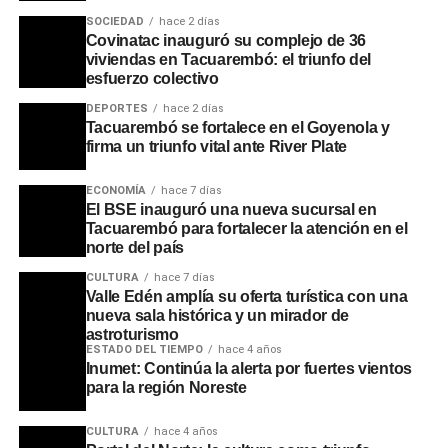
SOCIEDAD
hace 2 días
Covinatac inauguró su complejo de 36
viviendas en Tacuarembó: el triunfo del
esfuerzo colectivo
DEPORTES
hace 2 días
Tacuarembó se fortalece en el Goyenola y
firma un triunfo vital ante River Plate
ECONOMÍA
hace 7 días
El BSE inauguró una nueva sucursal en
Tacuarembó para fortalecer la atención en el
norte del país
CULTURA
hace 7 días
Valle Edén amplía su oferta turística con una
nueva sala histórica y un mirador de
astroturismo
ESTADO DEL TIEMPO
hace 4 años
Inumet: Continúa la alerta por fuertes vientos
para la región Noreste
El primer premio fue otorgado a Franco Sum, de 19 años,
por una fotografía enfocada en el trabajo artesanal de su
CULTURA
hace 4 años
abuela. Según explicó el autor, la obra buscó retratar un