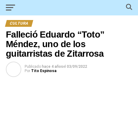
CULTURA
Falleció Eduardo “Toto”
Méndez, uno de los
guitarristas de Zitarrosa
Publicado
hace 4 años
el
03/09/2022
Por
Tito Espinosa