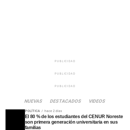
Teatro Escayola de Tacuarembó, además de evaluar la
participación en festivales regionales durante la
temporada estival.
Portal del Norte
PUBLICIDAD
PUBLICIDAD
PUBLICIDAD
NUEVAS
DESTACADOS
VIDEOS
POLÍTICA
hace 2 días
El 80 % de los estudiantes del CENUR Noreste
son primera generación universitaria en sus
familias