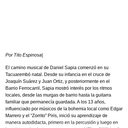
Por Tito Espinosa|
El camino musical de Daniel Sapia comenzó en su
Tacuarembó natal. Desde su infancia en el cruce de
Desarrollo local y patrimonio histórico
Joaquín Suárez y Juan Ortiz, y posteriormente en el
Barrio Ferrocarril, Sapia mostró interés por los ritmos
Por su parte, el intendente Wilson Ezquerra definió la
locales, desde las murgas de barrio hasta la guitarra
jornada como la concreción de un objetivo estratégico
familiar que permanecía guardada. A los 13 años,
para el desarrollo económico y turístico del departamento.
influenciado por músicos de la bohemia local como Edgar
En su alocución, reconoció el trabajo previo de anteriores
Marrero y el “Zorrito” Piris, inició su aprendizaje de
administraciones y del personal del Museo Carlos Gardel
manera autodidacta, primero en la percusión y luego en
para consolidar dicho espacio.