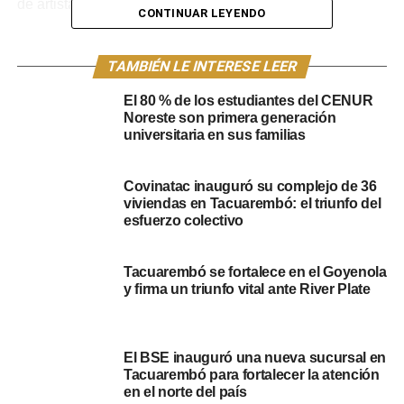
de artistas internacionales diferentes al folclore.
CONTINUAR LEYENDO
Serán 11 grupos de danzas folclóricas donde nueve de
ellas son de Tacuarembó, entre el que se encuentra un
TAMBIÉN LE INTERESE LEER
grupo de danza proveniente de Río Grande do Sur
El 80 % de los estudiantes del CENUR
(Brasil). Habrá un recitador, cinco payadores y 18
Noreste son primera generación
números artísticos de estilo folclórico. De los números
universitaria en sus familias
internacionales, está confirmado el joven artista argentino
Valentino Merlo, además de Ráfaga, Los Nocheros,
Covinatac inauguró su complejo de 36
Emanero y Los Auténticos Decadentes.
viviendas en Tacuarembó: el triunfo del
esfuerzo colectivo
A continuación estos son los
precios de las entradas
de
los días de Patria Gaucha 2025 que publicaron desde la
Tacuarembó se fortalece en el Goyenola
web del evento:
y firma un triunfo vital ante River Plate
Sábado 15 de marzo: $500
Domingo 16 de marzo: $300
El BSE inauguró una nueva sucursal en
Tacuarembó para fortalecer la atención
en el norte del país
Lunes 17 y martes 18 de marzo: Entrada gratuita