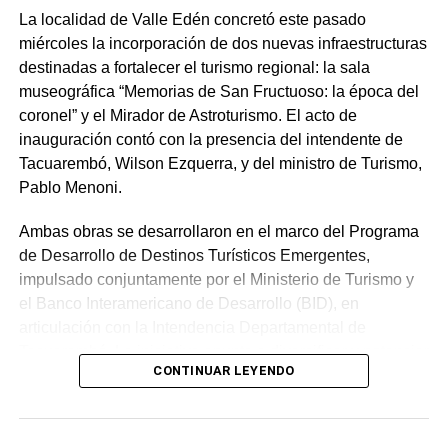
de viviendas y los interesados en alquilarlas, facilitando
La localidad de Valle Edén concretó este pasado
una experiencia ágil y transparente para ambas partes.
miércoles la incorporación de dos nuevas infraestructuras
La plataforma estará operativa desde febrero y
destinadas a fortalecer el turismo regional: la sala
permanecerá activa hasta la finalización de la Fiesta,
museográfica “Memorias de San Fructuoso: la época del
brindando así una solución para quienes deseen alojarse
coronel” y el Mirador de Astroturismo. El acto de
en Tacuarembó y para quienes ofrezcan sus propiedades.
inauguración contó con la presencia del intendente de
Tacuarembó, Wilson Ezquerra, y del ministro de Turismo,
Para acceder al servicio, los visitantes podrán ingresar
Pablo Menoni.
www.patriagaucha.com.uy/alojamientos
, donde
encontrarán información detallada sobre las propiedades
Ambas obras se desarrollaron en el marco del Programa
disponibles, así como los contactos necesarios para
de Desarrollo de Destinos Turísticos Emergentes,
concretar reservas.
impulsado conjuntamente por el Ministerio de Turismo y
el Banco Interamericano de Desarrollo (BID), en
La Organización de la Fiesta de la Patria Gaucha no
articulación con la Intendencia Departamental de
realiza ninguna intermediación, no cobra ninguna
Tacuarembó. La iniciativa apunta a diversificar y potenciar
comisión ni maneja ningún dinero de las operaciones
CONTINUAR LEYENDO
el atractivo de las Quebradas del Norte.
inmobiliarias originadas en esta plataforma.
Continuidad institucional y políticas de
Portal del Norte