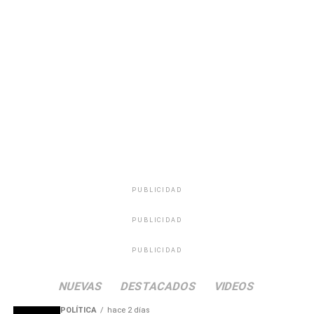
difusión. Actualmente se planifica la presentación oficial
del álbum en el Centro Cultural de Pando (CCP) y se
mantienen conversaciones para concretar fechas en el
Teatro Escayola de Tacuarembó, además de evaluar la
participación en festivales regionales durante la
temporada estival.
Portal del Norte
PUBLICIDAD
PUBLICIDAD
PUBLICIDAD
NUEVAS
DESTACADOS
VIDEOS
POLÍTICA
hace 2 días