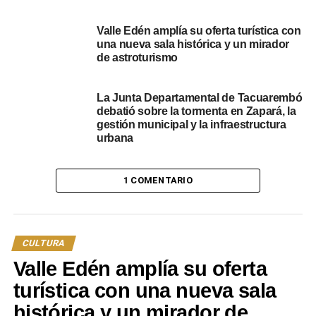
Miércoles 19 de marzo: $250
Valle Edén amplía su oferta turística con
una nueva sala histórica y un mirador
Jueves 20 de marzo: $400
de astroturismo
Viernes 21 de marzo: $600
La Junta Departamental de Tacuarembó
debatió sobre la tormenta en Zapará, la
Sábado 22 de marzo: $600
gestión municipal y la infraestructura
urbana
Domingo 23 de marzo: $400
Otras novedades
1 COMENTARIO
Por otro lado, a los interesados; se habilitó la
inscripción
de excursiones para organizadores de viajes
. Se
CULTURA
puede acceder al mismo al registro desde la propia web
de Patria Gaucha.
Valle Edén amplía su oferta
turística con una nueva sala
“Organizadores de excursiones: la Comisión
histórica y un mirador de
Organizadora de la 38a. Fiesta de la Patria Gaucha