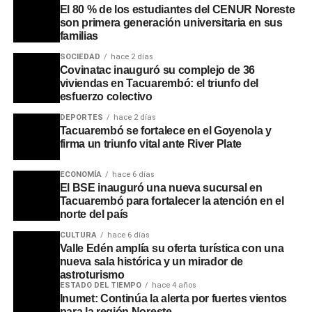
El 80 % de los estudiantes del CENUR Noreste
son primera generación universitaria en sus
familias
SOCIEDAD
hace 2 días
Covinatac inauguró su complejo de 36
viviendas en Tacuarembó: el triunfo del
esfuerzo colectivo
DEPORTES
hace 2 días
Tacuarembó se fortalece en el Goyenola y
firma un triunfo vital ante River Plate
ECONOMÍA
hace 6 días
El BSE inauguró una nueva sucursal en
Tacuarembó para fortalecer la atención en el
norte del país
CULTURA
hace 6 días
Valle Edén amplía su oferta turística con una
nueva sala histórica y un mirador de
astroturismo
ESTADO DEL TIEMPO
hace 4 años
Inumet: Continúa la alerta por fuertes vientos
para la región Noreste