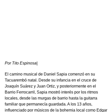
Por Tito Espinosa|
El camino musical de Daniel Sapia comenzó en su
Tacuarembó natal. Desde su infancia en el cruce de
Desarrollo local y patrimonio histórico
Joaquín Suárez y Juan Ortiz, y posteriormente en el
Barrio Ferrocarril, Sapia mostró interés por los ritmos
Por su parte, el intendente Wilson Ezquerra definió la
locales, desde las murgas de barrio hasta la guitarra
jornada como la concreción de un objetivo estratégico
familiar que permanecía guardada. A los 13 años,
para el desarrollo económico y turístico del departamento.
influenciado por músicos de la bohemia local como Edgar
En su alocución, reconoció el trabajo previo de anteriores