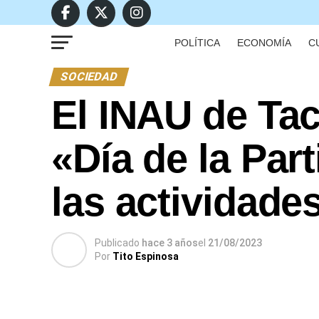
POLÍTICA
ECONOMÍA
C
SOCIEDAD
El INAU de Ta
«Día de la Par
las actividade
Publicado
hace 3 años
el
21/08/2023
Por
Tito Espinosa