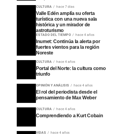
CULTURA
hace 7 días
Valle Edén amplía su oferta
turística con una nueva sala
histórica y un mirador de
astroturismo
ESTADO DEL TIEMPO
hace 4 años
Inumet: Continúa la alerta por
fuertes vientos para la región
Noreste
CULTURA
hace 4 años
Portal del Norte: la cultura como
triunfo
OPINIÓN Y ANÁLISIS
hace 4 años
El rol del periodista desde el
pensamiento de Max Weber
CULTURA
hace 4 años
Comprendiendo a Kurt Cobain
VIDAS
hace 4 años