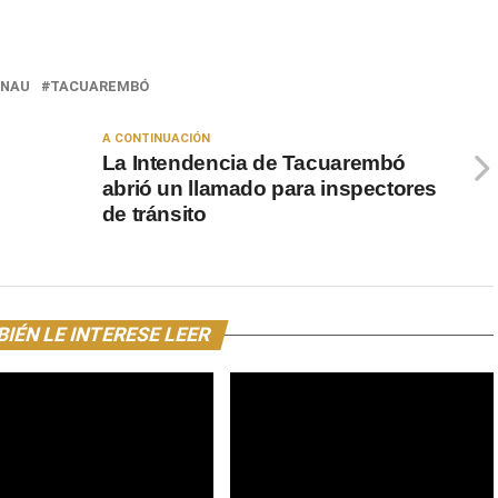
INAU
TACUAREMBÓ
A CONTINUACIÓN
ó
La Intendencia de Tacuarembó
s
abrió un llamado para inspectores
de tránsito
IÉN LE INTERESE LEER