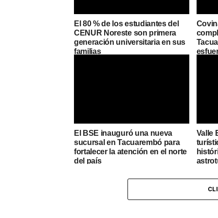
El 80 % de los estudiantes del
Covin
CENUR Noreste son primera
compl
generación universitaria en sus
Tacuar
familias
esfue
El BSE inauguró una nueva
Valle 
sucursal en Tacuarembó para
turíst
fortalecer la atención en el norte
histór
del país
astro
CL