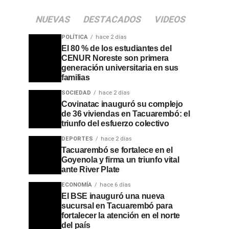
NUEVAS
DESTACADOS
VIDEOS
POLÍTICA
hace 2 días
El 80 % de los estudiantes del
CENUR Noreste son primera
generación universitaria en sus
familias
SOCIEDAD
hace 2 días
Covinatac inauguró su complejo
de 36 viviendas en Tacuarembó: el
triunfo del esfuerzo colectivo
DEPORTES
hace 2 días
Tacuarembó se fortalece en el
Goyenola y firma un triunfo vital
ante River Plate
ECONOMÍA
hace 6 días
El BSE inauguró una nueva
sucursal en Tacuarembó para
fortalecer la atención en el norte
del país