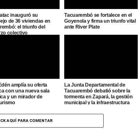
atac inauguró su
Tacuarembó se fortalece en el
ejo de 36 viviendas en
Goyenola y firma un triunfo vital
embó: el triunfo del
ante River Plate
rzo colectivo
Edén amplía su oferta
La Junta Departamental de
ica con una nueva sala
Tacuarembó debatió sobre la
ica y un mirador de
tormenta en Zapará, la gestión
turismo
municipal y la infraestructura
urbana
ICK AQUÍ PARA COMENTAR