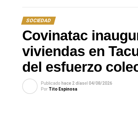
SOCIEDAD
Covinatac inaugu
viviendas en Tacu
del esfuerzo cole
Publicado
hace 2 días
el
04/08/2026
Por
Tito Espinosa