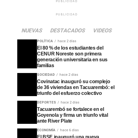
PUBLICIDAD
PUBLICIDAD
NUEVAS
DESTACADOS
VIDEOS
POLÍTICA
hace 2 días
El 80 % de los estudiantes del
CENUR Noreste son primera
generación universitaria en sus
familias
SOCIEDAD
hace 2 días
Covinatac inauguró su complejo
de 36 viviendas en Tacuarembó: el
triunfo del esfuerzo colectivo
DEPORTES
hace 2 días
Tacuarembó se fortalece en el
Goyenola y firma un triunfo vital
ante River Plate
ECONOMÍA
hace 6 días
El BSE inauguró una nueva