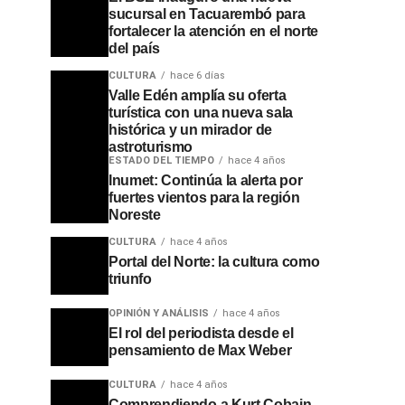
sucursal en Tacuarembó para
fortalecer la atención en el norte
del país
CULTURA
hace 6 días
Valle Edén amplía su oferta
turística con una nueva sala
histórica y un mirador de
astroturismo
ESTADO DEL TIEMPO
hace 4 años
Inumet: Continúa la alerta por
fuertes vientos para la región
Noreste
CULTURA
hace 4 años
Portal del Norte: la cultura como
triunfo
OPINIÓN Y ANÁLISIS
hace 4 años
El rol del periodista desde el
pensamiento de Max Weber
CULTURA
hace 4 años
Comprendiendo a Kurt Cobain