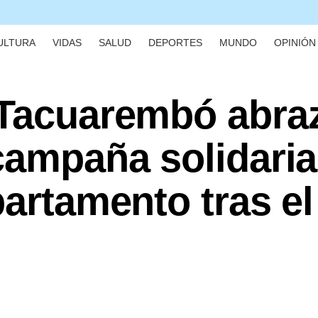
ULTURA
VIDAS
SALUD
DEPORTES
MUNDO
OPINIÓN 
 Tacuarembó abra
campaña solidari
partamento tras el