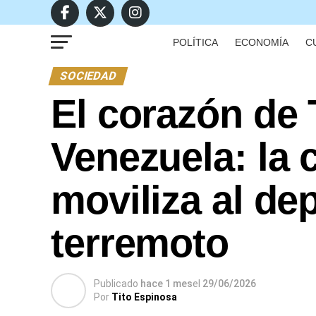
POLÍTICA
ECONOMÍA
C
SOCIEDAD
El corazón de
Venezuela: la 
moviliza al de
terremoto
Publicado
hace 1 mes
el
29/06/2026
Por
Tito Espinosa