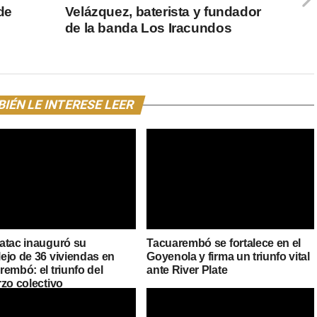
 de
Velázquez, baterista y fundador
de la banda Los Iracundos
IÉN LE INTERESE LEER
atac inauguró su
Tacuarembó se fortalece en el
ejo de 36 viviendas en
Goyenola y firma un triunfo vital
embó: el triunfo del
ante River Plate
rzo colectivo