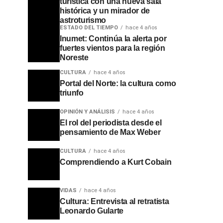
turística con una nueva sala
histórica y un mirador de
astroturismo
ESTADO DEL TIEMPO
hace 4 años
Inumet: Continúa la alerta por
fuertes vientos para la región
Noreste
CULTURA
hace 4 años
Portal del Norte: la cultura como
triunfo
OPINIÓN Y ANÁLISIS
hace 4 años
El rol del periodista desde el
pensamiento de Max Weber
CULTURA
hace 4 años
Comprendiendo a Kurt Cobain
VIDAS
hace 4 años
Cultura: Entrevista al retratista
Leonardo Gularte