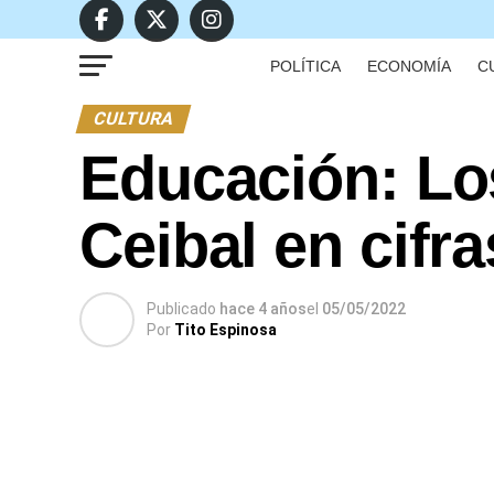
POLÍTICA
ECONOMÍA
C
CULTURA
Educación: Lo
Ceibal en cifra
Publicado
hace 4 años
el
05/05/2022
Por
Tito Espinosa