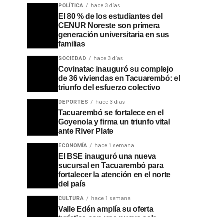
POLÍTICA
hace 3 días
El 80 % de los estudiantes del
CENUR Noreste son primera
generación universitaria en sus
familias
SOCIEDAD
hace 3 días
Covinatac inauguró su complejo
de 36 viviendas en Tacuarembó: el
triunfo del esfuerzo colectivo
DEPORTES
hace 3 días
Tacuarembó se fortalece en el
Goyenola y firma un triunfo vital
ante River Plate
ECONOMÍA
hace 1 semana
El BSE inauguró una nueva
sucursal en Tacuarembó para
fortalecer la atención en el norte
del país
CULTURA
hace 1 semana
Valle Edén amplía su oferta