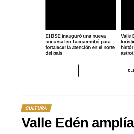
El BSE inauguró una nueva
Valle 
sucursal en Tacuarembó para
turíst
fortalecer la atención en el norte
histór
del país
astro
CL
CULTURA
Valle Edén amplía 