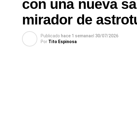
con una nueva sal
mirador de astro
Publicado
hace 1 semana
el
30/07/2026
Por
Tito Espinosa