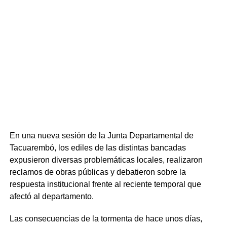
Retiro de ediles suspende exposición de Eber Da
Respecto a la propuesta educativa, se detalló que la sede
Rosa
Tacuarembó imparte carreras como Ingeniería Forestal y
la Licenciatura en Economía Agrícola y Agronegocios —
únicas en el país—, además del Tecnólogo en
Administración y Contabilidad, la Licenciatura en Biología
Humana y diversas tecnicaturas y trayectorias iniciales.
Respecto a la inserción laboral, la oferta ligada al sector
productivo forestal registra una elevada demanda,
mientras que el Tecnólogo en Administración y
Contabilidad mantiene los mayores niveles de ingreso
anual.
En una nueva sesión de la Junta Departamental de
Tacuarembó, los ediles de las distintas bancadas
expusieron diversas problemáticas locales, realizaron
reclamos de obras públicas y debatieron sobre la
respuesta institucional frente al reciente temporal que
afectó al departamento.
Las consecuencias de la tormenta de hace unos días,