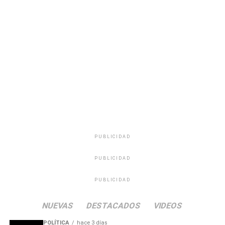
miles de uruguayos. Más allá de su éxito profesional en
las ondas de Radio Oriental y en las pistas de baile de
todo el país, se destacó especialmente su profunda
calidad humana, su capacidad para escuchar a la
audiencia en momentos de soledad y su incansable labor
solidaria mediante maratones de recolección de
donaciones para los sectores más necesitados.
PUBLICIDAD
PUBLICIDAD
PUBLICIDAD
NUEVAS
DESTACADOS
VIDEOS
POLÍTICA
hace 3 días