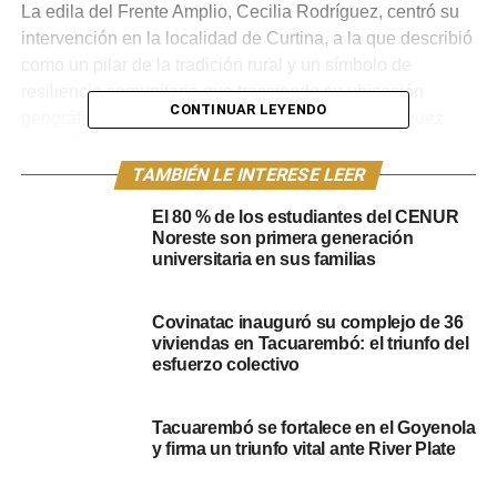
La edila del Frente Amplio, Cecilia Rodríguez, centró su
intervención en la localidad de Curtina, a la que describió
como un pilar de la tradición rural y un símbolo de
resiliencia comunitaria que trasciende su ubicación
CONTINUAR LEYENDO
geográfica. A pesar del notorio éxodo rural, Rodríguez
destacó un “renacer silencioso” impulsado por la
instalación del Liceo y la mejora en la atención de la
TAMBIÉN LE INTERESE LEER
policlínica. No obstante, señaló que el principal desafío
El 80 % de los estudiantes del CENUR
es lograr un crecimiento económico sostenido. La edila
Noreste son primera generación
culminó su intervención presentando un pedido de
universitaria en sus familias
informes sobre la situación y el funcionamiento del puesto
de artesanías ubicado a la vera de la Ruta Nacional N° 5.
Covinatac inauguró su complejo de 36
viviendas en Tacuarembó: el triunfo del
Homenajes y reclamos de
esfuerzo colectivo
Infraestructura
Tacuarembó se fortalece en el Goyenola
y firma un triunfo vital ante River Plate
Desde el Partido Colorado, el suplente de edil Aníbal
Madrid presentó una solicitud de vecinos de la zona