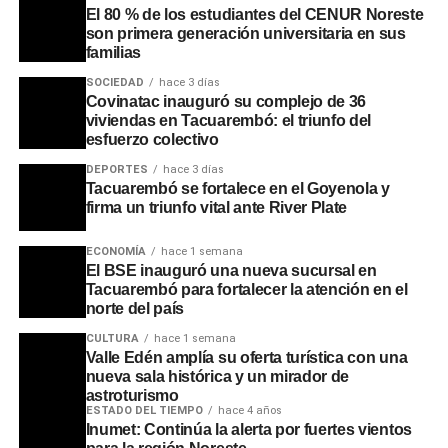
El 80 % de los estudiantes del CENUR Noreste
son primera generación universitaria en sus
familias
SOCIEDAD
hace 3 días
Covinatac inauguró su complejo de 36
viviendas en Tacuarembó: el triunfo del
esfuerzo colectivo
DEPORTES
hace 3 días
Tacuarembó se fortalece en el Goyenola y
firma un triunfo vital ante River Plate
ECONOMÍA
hace 1 semana
El BSE inauguró una nueva sucursal en
Tacuarembó para fortalecer la atención en el
norte del país
CULTURA
hace 1 semana
Valle Edén amplía su oferta turística con una
Asimismo, se recordaron las intervenciones que realizaba
nueva sala histórica y un mirador de
en pleno apogeo de sus bailes multitudinarios, cuando
astroturismo
pausaba la música para brindar mensajes de
ESTADO DEL TIEMPO
hace 4 años
Inumet: Continúa la alerta por fuertes vientos
concientización a los jóvenes sobre la educación, la