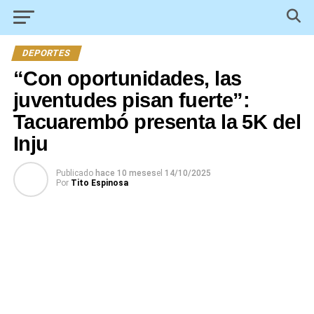
DEPORTES
“Con oportunidades, las
juventudes pisan fuerte”:
Tacuarembó presenta la 5K del
Inju
Publicado
hace 10 meses
el
14/10/2025
Por
Tito Espinosa