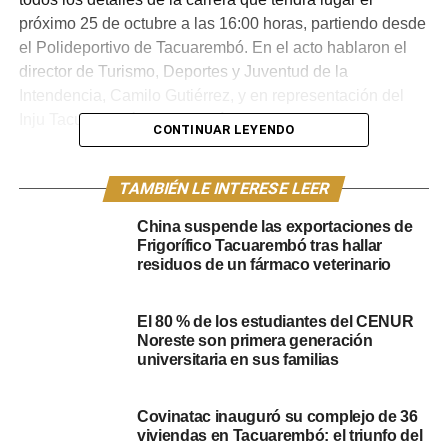
próximo 25 de octubre a las 16:00 horas, partiendo desde
el Polideportivo de Tacuarembó. En el acto hablaron el
director de Turismo, Deportes y Juventud de la
Intendencia, Camilo Gutiérrez, y en representación del
Inju Tacuarembó, Tania Martínez.
CONTINUAR LEYENDO
Tania Martínez fue la encargada de realizar la invitación
oficial a la población, destacando la importancia de la
TAMBIÉN LE INTERESE LEER
colaboración para el evento: “Queremos hacer la
China suspende las exportaciones de
correspondiente invitación a una nueva edición de la 5K
Frigorífico Tacuarembó tras hallar
que organiza INJU con el apoyo de la Intendencia
residuos de un fármaco veterinario
Departamental de Tacuarembó (IDT), el Ministerio de
Desarrollo Social (Mides), OSE, la Secretaría Nacional de
El 80 % de los estudiantes del CENUR
Deportes y Comta”.
Noreste son primera generación
universitaria en sus familias
Inscripciones y requisitos
Covinatac inauguró su complejo de 36
Las inscripciones para la carrera ya se encuentran
viviendas en Tacuarembó: el triunfo del