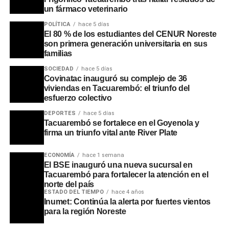
un fármaco veterinario
Portal del Norte
POLÍTICA
hace 5 días
El 80 % de los estudiantes del CENUR Noreste
son primera generación universitaria en sus
familias
SOCIEDAD
hace 5 días
Covinatac inauguró su complejo de 36
viviendas en Tacuarembó: el triunfo del
esfuerzo colectivo
DEPORTES
hace 5 días
Tacuarembó se fortalece en el Goyenola y
firma un triunfo vital ante River Plate
ECONOMÍA
hace 1 semana
El BSE inauguró una nueva sucursal en
Tacuarembó para fortalecer la atención en el
norte del país
ESTADO DEL TIEMPO
hace 4 años
Inumet: Continúa la alerta por fuertes vientos
para la región Noreste