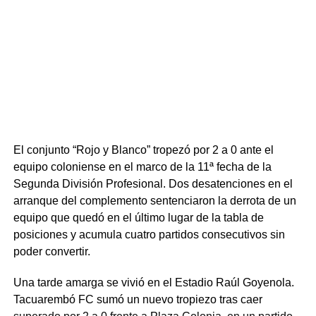
En el tramo final, el equipo de Jorge Giordano buscó el
empate abusando de los centros hacia el área para el
recién ingresado Diego Vera, pero la zaga norteña se
mostró firme y sin fisuras. Tacuarembó supo cerrar el
partido, abrochar una victoria tan trabajada como
necesitada y renovar la ilusión de su gente en el torneo.
Portal del Norte
El conjunto “Rojo y Blanco” tropezó por 2 a 0 ante el
equipo coloniense en el marco de la 11ª fecha de la
Segunda División Profesional. Dos desatenciones en el
arranque del complemento sentenciaron la derrota de un
equipo que quedó en el último lugar de la tabla de
posiciones y acumula cuatro partidos consecutivos sin
poder convertir.
Una tarde amarga se vivió en el Estadio Raúl Goyenola.
Tacuarembó FC sumó un nuevo tropiezo tras caer