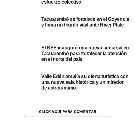
disponibles en la web de INJU. Martínez detalló los
esfuerzo colectivo
requisitos para la participación: “Se pueden inscribir de
forma individual, personas desde los 13 años. Los
Tacuarembó se fortalece en el Goyenola
menores de 18 años tienen que rellenar un
y firma un triunfo vital ante River Plate
correspondiente deslinde con la firma de un adulto
responsable y fotocopia de cédula para participar ese
día”.
El BSE inauguró una nueva sucursal en
Tacuarembó para fortalecer la atención
Beneficios y servicios adicionales
en el norte del país
La participación en la 5K no solo garantiza una jornada
Valle Edén amplía su oferta turística con
una nueva sala histórica y un mirador
de actividad física, sino también beneficios tangibles para
de astroturismo
los corredores. “Con la participación de la 5K se estará
dando una camiseta a cada persona que participe, y la
entrega de las camisetas será desde las 15:00 horas”,
anunció Martínez.
CLICK AQUÍ PARA COMENTAR
Además de la carrera, el evento contará con la valiosa
colaboración de la UTU de Tacuarembó: “También habrá