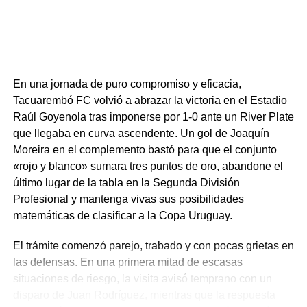
departamento.
Portal del Norte
NOTICIAS RELACIONADAS:
5K
DESTACADOS
INJU
En una jornada de puro compromiso y eficacia,
TACUAREMBÓ
Tacuarembó FC volvió a abrazar la victoria en el Estadio
Raúl Goyenola tras imponerse por 1-0 ante un River Plate
A CONTINUACIÓN
¡Tacuarembó vuelve a sonreír! Victoria crucial
que llegaba en curva ascendente. Un gol de Joaquín
ante Albion mantiene viva la esperanza del
Moreira en el complemento bastó para que el conjunto
Playoff
«rojo y blanco» sumara tres puntos de oro, abandone el
último lugar de la tabla en la Segunda División
NO SE PIERDA
Dura caída la roja y blanca: Tacuarembó FC
Profesional y mantenga vivas sus posibilidades
desperdicia chance de acercarse al ascenso
matemáticas de clasificar a la Copa Uruguay.
El trámite comenzó parejo, trabado y con pocas grietas en
las defensas. En una primera mitad de escasas
situaciones de riesgo, la visita avisó temprano con un
disparo de Juan Rodríguez, mientras que la respuesta