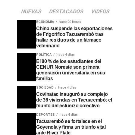
NUEVAS
DESTACADOS
VIDEOS
ECONOMÍA
hace 20 horas
China suspende las exportaciones
de Frigorífico Tacuarembó tras
hallar residuos de un fármaco
veterinario
POLÍTICA
hace 4 días
El 80 % de los estudiantes del
CENUR Noreste son primera
generación universitaria en sus
familias
SOCIEDAD
hace 4 días
Covinatac inauguró su complejo
de 36 viviendas en Tacuarembó: el
triunfo del esfuerzo colectivo
DEPORTES
hace 4 días
Tacuarembó se fortalece en el
Goyenola y firma un triunfo vital
ante River Plate