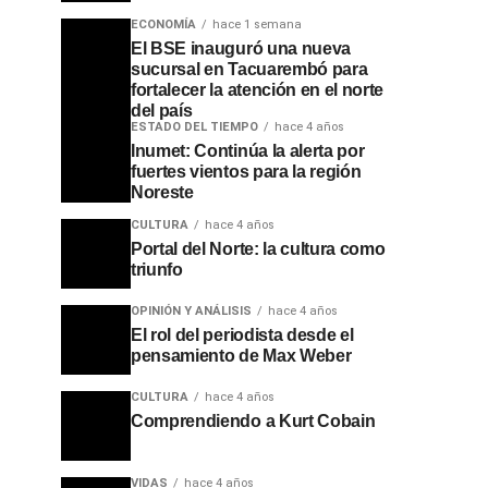
ECONOMÍA
hace 1 semana
El BSE inauguró una nueva
sucursal en Tacuarembó para
fortalecer la atención en el norte
del país
ESTADO DEL TIEMPO
hace 4 años
Inumet: Continúa la alerta por
fuertes vientos para la región
Noreste
CULTURA
hace 4 años
Portal del Norte: la cultura como
triunfo
OPINIÓN Y ANÁLISIS
hace 4 años
El rol del periodista desde el
pensamiento de Max Weber
CULTURA
hace 4 años
Comprendiendo a Kurt Cobain
VIDAS
hace 4 años