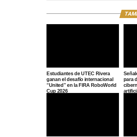
TAMB
Estudiantes de UTEC Rivera
Señale
ganan el desafío internacional
para d
“United” en la FIRA RoboWorld
cibern
Cup 2026
artific