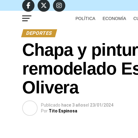
POLÍTICA
ECONOMÍA
C
DEPORTES
Chapa y pintur
remodelado Est
Olivera
Publicado
hace 3 años
el
23/01/2024
Por
Tito Espinosa