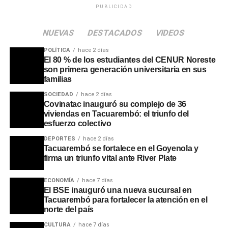
PUBLICIDAD
Portal del Norte
NUEVAS
DESTACADOS
VIDEOS
POLÍTICA
hace 2 días
El 80 % de los estudiantes del CENUR Noreste
son primera generación universitaria en sus
familias
SOCIEDAD
hace 2 días
Covinatac inauguró su complejo de 36
viviendas en Tacuarembó: el triunfo del
esfuerzo colectivo
Más allá de las cifras de producción, el impacto más
significativo se refleja en el mercado laboral. Con la
DEPORTES
hace 2 días
ampliación, la plantilla de trabajadores creció de 1.250 a
Tacuarembó se fortalece en el Goyenola y
firma un triunfo vital ante River Plate
1.750 operarios, generando 500 nuevos puestos de
trabajo directos. Se estima que la actividad del frigorífico
ECONOMÍA
hace 7 días
volcará mensualmente cerca de dos millones de dólares
El BSE inauguró una nueva sucursal en
al mercado local, consolidándose como la industria más
Tacuarembó para fortalecer la atención en el
grande del departamento.
norte del país
CULTURA
hace 7 días