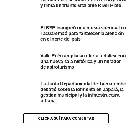
y firma un triunfo vital ante River Plate
La nueva jerarca subrayó que el crecimiento del CENUR
Noreste no es producto del azar, sino de una decisión
política de la Udelar de descentralizar la educación
El BSE inauguró una nueva sucursal en
pública. Actualmente, la sede alberga a cerca de 1.000
Tacuarembó para fortalecer la atención
en el norte del país
estudiantes y cuenta con un flujo constante de 200
nuevos ingresos por año.
Valle Edén amplía su oferta turística con
una nueva sala histórica y un mirador
de astroturismo
La Junta Departamental de Tacuarembó
debatió sobre la tormenta en Zapará, la
gestión municipal y la infraestructura
urbana
CLICK AQUÍ PARA COMENTAR