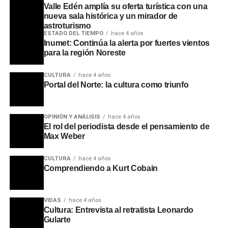
Durante el acto, la ministra Fernanda Cardona subrayó
Valle Edén amplía su oferta turística con una
que este tipo de industrialización prepara al país para la
nueva sala histórica y un mirador de
astroturismo
apertura de nuevos mercados internacionales mediante
ESTADO DEL TIEMPO
hace 4 años
la mejora en logística y tecnología. Por su parte, el
Inumet: Continúa la alerta por fuertes vientos
intendente Ezquerra enfatizó que estas inversiones son la
para la región Noreste
clave para combatir el desarraigo, permitiendo que la
CULTURA
hace 4 años
población local encuentre oportunidades de desarrollo en
Portal del Norte: la cultura como triunfo
su propia tierra sin necesidad de emigrar.
La alianza entre Marfrig y MBRF consolida al Frigorífico
OPINIÓN Y ANÁLISIS
hace 4 años
Tacuarembó como un motor económico fundamental. Con
El rol del periodista desde el pensamiento de
una infraestructura de vanguardia, la planta simboliza el
Max Weber
avance de Uruguay hacia un futuro de mayor desarrollo
CULTURA
hace 4 años
agroindustrial, donde la sinergia entre productores,
Comprendiendo a Kurt Cobain
trabajadores y el sector privado impulsa el crecimiento
sostenido de la ganadería nacional.
VIDAS
hace 4 años
Portal del Norte
Cultura: Entrevista al retratista Leonardo
Gularte