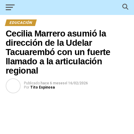
EDUCACIÓN
Cecilia Marrero asumió la
dirección de la Udelar
Tacuarembó con un fuerte
llamado a la articulación
regional
Publicado
hace 6 meses
el
16/02/2026
Por
Tito Espinosa