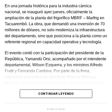
haciendo especial énfasis en la programación en C y
En una jornada histórica para la industria cárnica
Python para el desarrollo del software de control, así
nacional, se inauguró ayer jueves, oficialmente la
como en el diseño asistido por computadora (CAD) y la
ampliación de la planta del frigorífico MBRF – Marfrig en
impresión 3D para la fabricación a medida de los
Tacuarembó. La obra, que demandó una inversión de 70
componentes mecánicos del vehículo. En la clasificación
millones de dólares, no solo moderniza la infraestructura
general de Autos Autónomos, que reunió a 17
del departamento, sino que posiciona a la planta como un
delegaciones universitarias de todo el mundo, Urubots
referente regional en capacidad operativa y tecnología.
alcanzó además un sobresaliente cuarto puesto global,
El evento contó con la participación del presidente de la
compartiendo las principales posiciones con
República, Yamandú Orsi, acompañado por el intendente
representantes de Canadá, Malasia y Brasil.
departamental, Wilson Ezquerra, y los ministros Alfredo
Tanto Santiago como Gabriel hicieron énfasis en que este
Fratti y Fernanda Cardona. Por parte de la firma,
triunfo trasciende lo individual. “Nos sacamos una foto
estuvieron presentes los directivos Marcos Molina y
con los diplomas en la que aparecemos solamente Santi
Marcelo Secco, quienes destacaron el compromiso de la
y yo, pero detrás están todos los integrantes. Cada uno
empresa con el desarrollo productivo uruguayo.
CONTINUAR LEYENDO
aportó conocimientos, una idea, un consejo o una
La transformación técnica de la planta es profunda.
solución. El reconocimiento y el agradecimiento son para
Gracias a las nuevas instalaciones, el frigorífico ha
todo el equipo Urubots”, afirmó Da Silva.
PUBLICIDAD
logrado un incremento sustancial en todas sus áreas