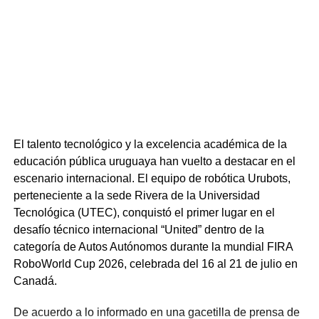
traduzca en soluciones con impacto económico, social y
ambiental.
“Sabemos que el desarrollo regional no se logra en
soledad. Se construye con confianza, con redes y con
organización sostenida en el tiempo”, señaló, definiendo
a la Universidad como una pieza insustituible en ese
entramado.
El talento tecnológico y la excelencia académica de la
Al cerrar su intervención, la Magíster Marrero convocó a
educación pública uruguaya han vuelto a destacar en el
todos los órdenes universitarios y actores sociales a
escenario internacional. El equipo de robótica Urubots,
involucrarse en esta nueva etapa. Definió su visión de
perteneciente a la sede Rivera de la Universidad
gestión como una búsqueda de una universidad “rigurosa
Tecnológica (UTEC), conquistó el primer lugar en el
pero no distante, crítica pero no cerrada”, cuya vocación
desafío técnico internacional “United” dentro de la
sea siempre el bien común.
categoría de Autos Autónomos durante la mundial FIRA
RoboWorld Cup 2026, celebrada del 16 al 21 de julio en
“Asumo este rol con compromiso, con respeto por la
Canadá.
historia institucional y con la mirada puesta en el futuro.
Un futuro que no se construye en soledad, sino con otros
De acuerdo a lo informado en una gacetilla de prensa de