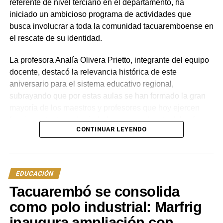
referente de nivel terciario en el departamento, ha
iniciado un ambicioso programa de actividades que
busca involucrar a toda la comunidad tacuaremboense en
el rescate de su identidad.
La profesora Analía Olivera Prietto, integrante del equipo
docente, destacó la relevancia histórica de este
aniversario para el sistema educativo regional,
subrayando que por estas aulas se han formado la gran
mayoría de los maestros y profesores que hoy ejercen
funciones tanto en la ciudad como en el resto del país.
CONTINUAR LEYENDO
Según explicó Olivera Prietto, la planificación de los
festejos no se limitará solo al mes de mayo, sino que
tendrá continuidad durante todo el año escolar.
EDUCACIÓN
La agenda de trabajo se sostiene sobre dos pilares
Tacuarembó se consolida
fundamentales. Por un lado, se está realizando un
exhaustivo rescate de la memoria institucional,
como polo industrial: Marfrig
retomando investigaciones que datan de la celebración
inaugura ampliación con