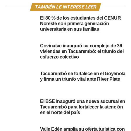
TAMBIÉN LE INTERESE LEER
Desde las 15 horas, los asistentes podrán disfrutar de
actividades recreativas
dinámicas y participativas,
El 80 % de los estudiantes del CENUR
orientadas por un equipo especializado de la Dirección
Noreste son primera generación
de Deportes de la Intendencia Departamental de
universitaria en sus familias
Tacuarembó. Además, se instalará una completa
feria
con stands informativos institucionales
, donde se
Covinatac inauguró su complejo de 36
brindará detalles sobre la diversa oferta educativa de la
viviendas en Tacuarembó: el triunfo del
Udelar en la región, así como información relevante sobre
esfuerzo colectivo
programas y recursos disponibles para jóvenes en el
departamento.
Tacuarembó se fortalece en el Goyenola
y firma un triunfo vital ante River Plate
El espíritu emprendedor también tendrá su espacio en el
«Tocó Venir», con la presencia de
stands de
emprendimientos locales
, ofreciendo una ventana a la
El BSE inauguró una nueva sucursal en
creatividad y el talento de la comunidad. Para aquellos
Tacuarembó para fortalecer la atención
liceales interesados en conocer las instalaciones de la
en el norte del país
sede universitaria, se ofrecerán
recorridas guiadas por
el predio
, permitiéndoles familiarizarse con los espacios
Valle Edén amplía su oferta turística con