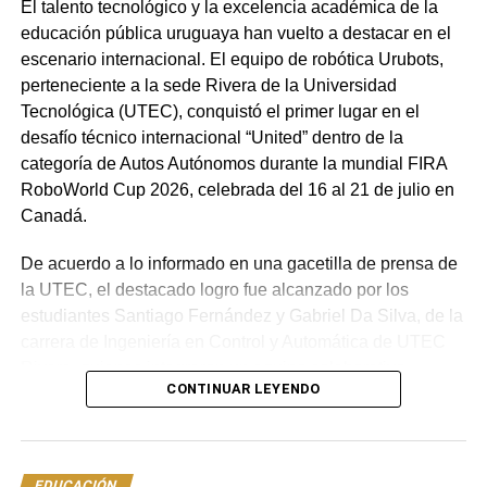
El talento tecnológico y la excelencia académica de la
abiertos!
educación pública uruguaya han vuelto a destacar en el
escenario internacional. El equipo de robótica Urubots,
Portal del Norte
perteneciente a la sede Rivera de la Universidad
Tecnológica (UTEC), conquistó el primer lugar en el
NOTICIAS RELACIONADAS:
TACUAREMBÓ
TOCÓ VENIR
desafío técnico internacional “United” dentro de la
UDELAR
categoría de Autos Autónomos durante la mundial FIRA
RoboWorld Cup 2026, celebrada del 16 al 21 de julio en
A CONTINUACIÓN
IDT anuncia licitación para mejoras en el Hogar
Canadá.
Estudiantil de Tacuarembó en Montevideo
De acuerdo a lo informado en una gacetilla de prensa de
NO SE PIERDA
la UTEC, el destacado logro fue alcanzado por los
Tacuarembó Inaugura el Liceo N° 6 de Tiempo
Completo «María Espínola»: Un Impulso a la
estudiantes Santiago Fernández y Gabriel Da Silva, de la
Educación Integral
carrera de Ingeniería en Control y Automática de UTEC
Rivera, quienes integraron un equipo colaborativo
CONTINUAR LEYENDO
formado por sorteo junto a representantes universitarios
de Canadá y Malasia.
La particularidad del desafío “United” radicó en la
EDUCACIÓN