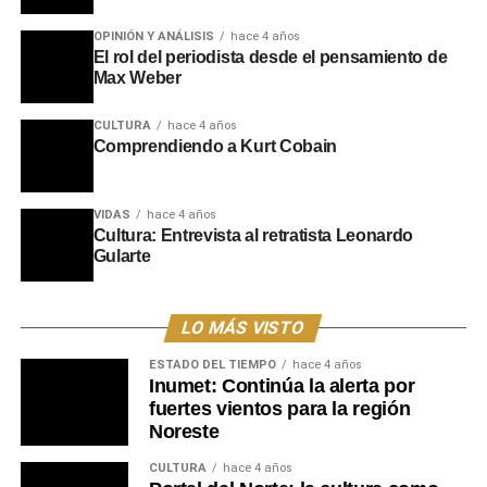
La alianza entre Marfrig y MBRF consolida al Frigorífico
OPINIÓN Y ANÁLISIS
hace 4 años
Tacuarembó como un motor económico fundamental. Con
El rol del periodista desde el pensamiento de
una infraestructura de vanguardia, la planta simboliza el
Max Weber
avance de Uruguay hacia un futuro de mayor desarrollo
CULTURA
hace 4 años
agroindustrial, donde la sinergia entre productores,
Comprendiendo a Kurt Cobain
trabajadores y el sector privado impulsa el crecimiento
sostenido de la ganadería nacional.
VIDAS
hace 4 años
Portal del Norte
Cultura: Entrevista al retratista Leonardo
Gularte
LO MÁS VISTO
ESTADO DEL TIEMPO
hace 4 años
Inumet: Continúa la alerta por
fuertes vientos para la región
Noreste
CULTURA
hace 4 años