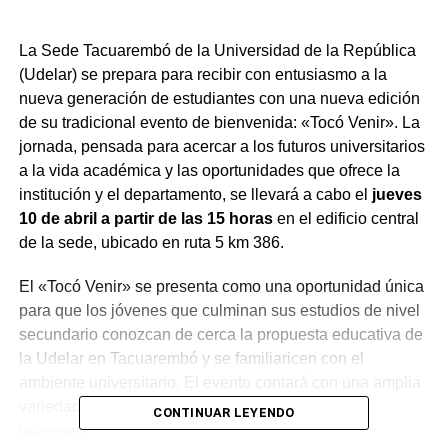
La Sede Tacuarembó de la Universidad de la República
(Udelar) se prepara para recibir con entusiasmo a la
nueva generación de estudiantes con una nueva edición
de su tradicional evento de bienvenida: «Tocó Venir». La
jornada, pensada para acercar a los futuros universitarios
a la vida académica y las oportunidades que ofrece la
institución y el departamento, se llevará a cabo el
jueves
10 de abril a partir de las 15 horas
en el edificio central
de la sede, ubicado en ruta 5 km 386.
El «Tocó Venir» se presenta como una oportunidad única
para que los jóvenes que culminan sus estudios de nivel
secundario conozcan de cerca la propuesta educativa de
la Udelar en Tacuarembó y se familiaricen con el
ambiente universitario. El evento contará con una amplia
variedad de actividades diseñadas para todos los
CONTINUAR LEYENDO
intereses.