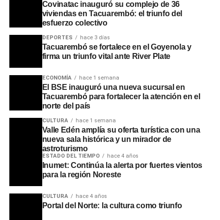
Covinatac inauguró su complejo de 36
viviendas en Tacuarembó: el triunfo del
esfuerzo colectivo
Más allá de las cifras de producción, el impacto más
significativo se refleja en el mercado laboral. Con la
DEPORTES
hace 3 días
ampliación, la plantilla de trabajadores creció de 1.250 a
Tacuarembó se fortalece en el Goyenola y
firma un triunfo vital ante River Plate
1.750 operarios, generando 500 nuevos puestos de
trabajo directos. Se estima que la actividad del frigorífico
ECONOMÍA
hace 1 semana
volcará mensualmente cerca de dos millones de dólares
El BSE inauguró una nueva sucursal en
al mercado local, consolidándose como la industria más
Tacuarembó para fortalecer la atención en el
grande del departamento.
norte del país
CULTURA
hace 1 semana
Durante el acto, la ministra Fernanda Cardona subrayó
Valle Edén amplía su oferta turística con una
que este tipo de industrialización prepara al país para la
nueva sala histórica y un mirador de
astroturismo
apertura de nuevos mercados internacionales mediante
ESTADO DEL TIEMPO
hace 4 años
la mejora en logística y tecnología. Por su parte, el
Inumet: Continúa la alerta por fuertes vientos
intendente Ezquerra enfatizó que estas inversiones son la
para la región Noreste
clave para combatir el desarraigo, permitiendo que la
CULTURA
hace 4 años
población local encuentre oportunidades de desarrollo en
Portal del Norte: la cultura como triunfo
su propia tierra sin necesidad de emigrar.