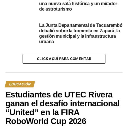
donde desarrollarán sus futuros estudios.
una nueva sala histórica y un mirador
de astroturismo
La Junta Departamental de Tacuarembó
debatió sobre la tormenta en Zapará, la
gestión municipal y la infraestructura
urbana
CLICK AQUÍ PARA COMENTAR
EDUCACIÓN
La jornada culminará con una vibrante propuesta artística
Estudiantes de UTEC Rivera
en el escenario principal. La música comenzará con la
energía de
Dj Mwaispas
, quien además de su talento en
ganan el desafío internacional
las bandejas, es estudiante de Ingeniería Forestal de la
“United” en la FIRA
propia Udelar. Le seguirá la frescura y el talento del
RoboWorld Cup 2026
Grupo Corona
, integrado por niños y adolescentes, y el
cierre de oro estará a cargo de
My Time
, una banda local