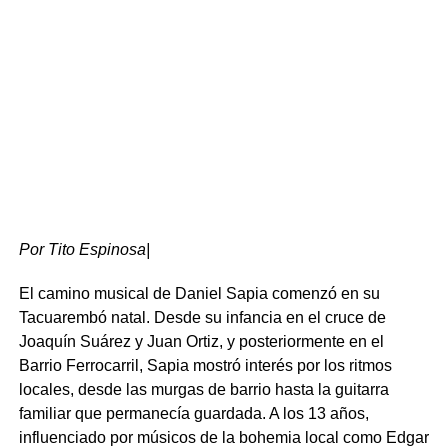
Por Tito Espinosa|
El camino musical de Daniel Sapia comenzó en su
Tacuarembó natal. Desde su infancia en el cruce de
Desarrollo local y patrimonio histórico
Joaquín Suárez y Juan Ortiz, y posteriormente en el
Barrio Ferrocarril, Sapia mostró interés por los ritmos
Por su parte, el intendente Wilson Ezquerra definió la
locales, desde las murgas de barrio hasta la guitarra
jornada como la concreción de un objetivo estratégico
familiar que permanecía guardada. A los 13 años,
para el desarrollo económico y turístico del departamento.
influenciado por músicos de la bohemia local como Edgar
En su alocución, reconoció el trabajo previo de anteriores