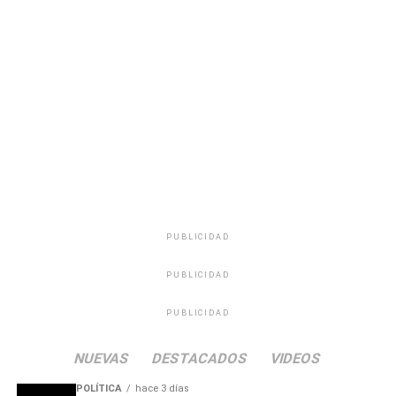
del álbum en el Centro Cultural de Pando (CCP) y se
mantienen conversaciones para concretar fechas en el
Teatro Escayola de Tacuarembó, además de evaluar la
participación en festivales regionales durante la
temporada estival.
Portal del Norte
PUBLICIDAD
PUBLICIDAD
PUBLICIDAD
NUEVAS
DESTACADOS
VIDEOS
POLÍTICA
hace 3 días