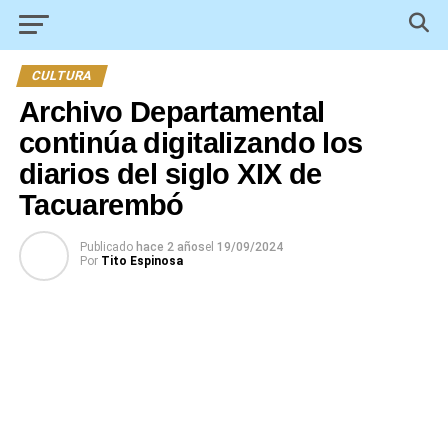
CULTURA
Archivo Departamental
continúa digitalizando los
diarios del siglo XIX de
Tacuarembó
Publicado
hace 2 años
el
19/09/2024
Por
Tito Espinosa