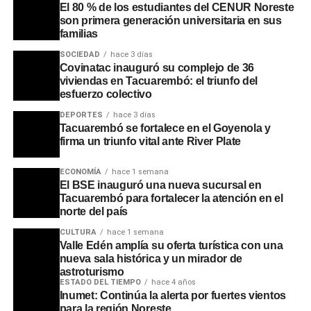
El 80 % de los estudiantes del CENUR Noreste
son primera generación universitaria en sus
familias
SOCIEDAD
hace 3 días
Covinatac inauguró su complejo de 36
viviendas en Tacuarembó: el triunfo del
esfuerzo colectivo
DEPORTES
hace 3 días
Tacuarembó se fortalece en el Goyenola y
firma un triunfo vital ante River Plate
ECONOMÍA
hace 1 semana
El BSE inauguró una nueva sucursal en
Tacuarembó para fortalecer la atención en el
norte del país
CULTURA
hace 1 semana
Valle Edén amplía su oferta turística con una
nueva sala histórica y un mirador de
astroturismo
ESTADO DEL TIEMPO
hace 4 años
Inumet: Continúa la alerta por fuertes vientos
para la región Noreste