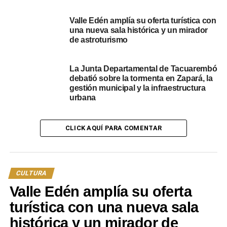
DESTACADOS
TACUAREMBÓ
Valle Edén amplía su oferta turística con
A CONTINUACIÓN
una nueva sala histórica y un mirador
Se desarrollará en Tacuarembó la “Semana del
de astroturismo
Patrimonio”
NO SE PIERDA
La Junta Departamental de Tacuarembó
Teatro Escayola declarado Monumento Histórico
debatió sobre la tormenta en Zapará, la
Nacional en emotiva ceremonia
gestión municipal y la infraestructura
urbana
CLICK AQUÍ PARA COMENTAR
CULTURA
Valle Edén amplía su oferta
turística con una nueva sala
histórica y un mirador de