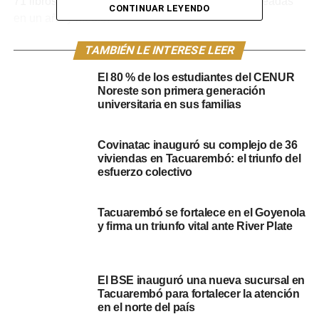
71 libros de autores locales, y 26.800 fojas escaneadas
CONTINUAR LEYENDO
en un año y medio.
Para acceder a estos documentos, se debe ingresar a la
TAMBIÉN LE INTERESE LEER
nube de la Biblioteca Nacional. Los libros están a
El 80 % de los estudiantes del CENUR
disposición en la Biblioteca Sara de Ibañez.
Noreste son primera generación
universitaria en sus familias
“Este es un trabajo realmente muy bueno. Nos han
felicitado por el número de fojas escaneadas. Nuestros
Covinatac inauguró su complejo de 36
funcionarios están en contacto con el director nacional, y
viviendas en Tacuarembó: el triunfo del
esto da jerarquía al Archivo Departamental”, dijo por
esfuerzo colectivo
último Carlos Arezo.
Tacuarembó se fortalece en el Goyenola
El Archivo Departamental está ubicado en la nueva Casa
y firma un triunfo vital ante River Plate
de la Cultura, en calle Sarandí y Treintras y Tres de la
ciudad de Tacuarembó.
Portal del Norte
El BSE inauguró una nueva sucursal en
Tacuarembó para fortalecer la atención
en el norte del país
NOTICIAS RELACIONADAS:
ARCHIVO DEPARTAMENTAL