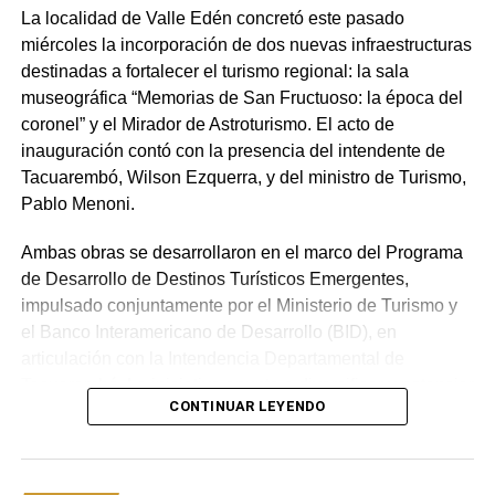
La localidad de Valle Edén concretó este pasado
miércoles la incorporación de dos nuevas infraestructuras
destinadas a fortalecer el turismo regional: la sala
museográfica “Memorias de San Fructuoso: la época del
coronel” y el Mirador de Astroturismo. El acto de
inauguración contó con la presencia del intendente de
Tacuarembó, Wilson Ezquerra, y del ministro de Turismo,
Pablo Menoni.
Ambas obras se desarrollaron en el marco del Programa
de Desarrollo de Destinos Turísticos Emergentes,
impulsado conjuntamente por el Ministerio de Turismo y
el Banco Interamericano de Desarrollo (BID), en
articulación con la Intendencia Departamental de
Tacuarembó. La iniciativa apunta a diversificar y potenciar
CONTINUAR LEYENDO
el atractivo de las Quebradas del Norte.
Continuidad institucional y políticas de