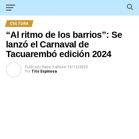
CULTURA
“Al ritmo de los barrios”: Se
lanzó el Carnaval de
Tacuarembó edición 2024
Publicado
hace 3 años
el
15/12/2023
Por
Tito Espinosa