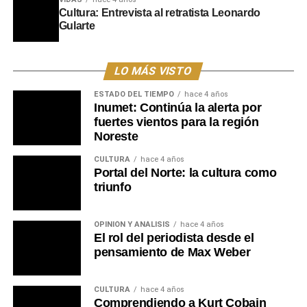
adelantó que durante el transcurso del año se
Cultura: Entrevista al retratista Leonardo
implementarán nuevas propuestas y certámenes
Gularte
orientados a áreas como la literatura, la recreación, la
formación técnica y las expresiones artísticas, orientadas
a fomentar la integración de los jóvenes de todo el
LO MÁS VISTO
departamento de Tacuarembó.
ESTADO DEL TIEMPO
hace 4 años
Inumet: Continúa la alerta por
Portal del Norte
fuertes vientos para la región
Noreste
CULTURA
hace 4 años
Portal del Norte: la cultura como
triunfo
OPINIÓN Y ANÁLISIS
hace 4 años
El rol del periodista desde el
pensamiento de Max Weber
CULTURA
hace 4 años
Comprendiendo a Kurt Cobain