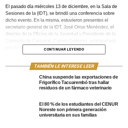
El pasado día miércoles 13 de diciembre, en la Sala de
Sesiones de la (IDT), se brindó una conferencia sobre
dicho evento. En la misma, estuvieron presentes el
secretario general de la IDT, José Omar Menéndez, el
director de la Oficina de la Juventud y Presidente de la
Comisión de Carnaval, Camilo Gutiérrez, acompañado
por los demás integrantes de esta última.
CONTINUAR LEYENDO
El presidente de la Comisión de Carnaval adelantó que
TAMBIÉN LE INTERESE LEER
habrá la participación de cinco murgas locales, que son:
“Inconsciente Colectivo”, “La Sencillita”, “Doña Florinda”,
China suspende las exportaciones de
“Saltó el Churré” y “Los Autenticos Pierrots”. Además, en
Frigorífico Tacuarembó tras hallar
lo que refiere a las comparsas, como señaló Gutiérrez,
residuos de un fármaco veterinario
estas son cuatro: “La Decana”, “Lonjas Bohemias”,
“Lavantú”, “Nuevo Tronar del Sandú” y “Alas del
El 80 % de los estudiantes del CENUR
Candombe”.
Noreste son primera generación
universitaria en sus familias
En cuanto a los premios de los tablados, Gutiérrez, dijo
que “llevará el nombre de Juan José Lucas, artista