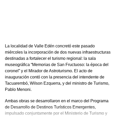
Cronograma de actividades
27 de enero| Elección de la Reina del Carnaval y show
musicales a cargo de La Descarga y Cartilha do Samba
que llegarán desde Brasil en Laguna de las Lavanderas.
4 de febrero| Desfile Inaugural de Carnaval por la
La localidad de Valle Edén concretó este pasado
Avenida Oribe que estará acondicionada especialmente
miércoles la incorporación de dos nuevas infraestructuras
para la ocasión.
destinadas a fortalecer el turismo regional: la sala
museográfica “Memorias de San Fructuoso: la época del
Del 28 al 11 de febrero| Semana de los tablados en
coronel” y el Mirador de Astroturismo. El acto de
diferentes barrios de la ciudad.
inauguración contó con la presencia del intendente de
Tacuarembó, Wilson Ezquerra, y del ministro de Turismo,
Del 11 al 16 de febrero| Primera Rueda del Concurso de
Pablo Menoni.
Carnaval en Parqué Rodó.
Ambas obras se desarrollaron en el marco del Programa
17 de febrero| Desfile Infantil en la Avenida Aparicio
de Desarrollo de Destinos Turísticos Emergentes,
Saravia.
impulsado conjuntamente por el Ministerio de Turismo y