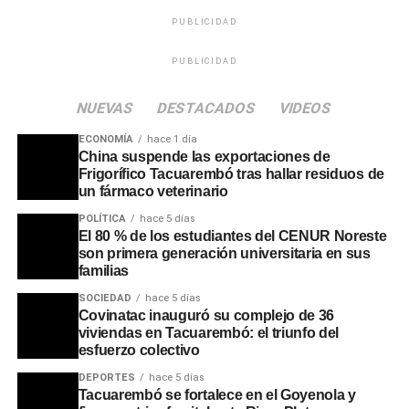
PUBLICIDAD
PUBLICIDAD
NUEVAS
DESTACADOS
VIDEOS
ECONOMÍA
hace 1 día
China suspende las exportaciones de
Frigorífico Tacuarembó tras hallar residuos de
un fármaco veterinario
POLÍTICA
hace 5 días
El 80 % de los estudiantes del CENUR Noreste
son primera generación universitaria en sus
familias
SOCIEDAD
hace 5 días
Covinatac inauguró su complejo de 36
viviendas en Tacuarembó: el triunfo del
esfuerzo colectivo
DEPORTES
hace 5 días
Tacuarembó se fortalece en el Goyenola y