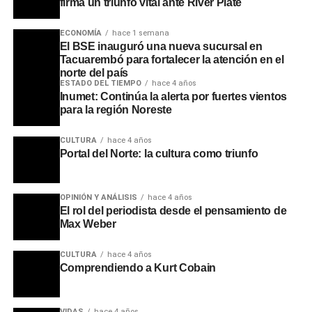
firma un triunfo vital ante River Plate
ECONOMÍA
hace 1 semana
El BSE inauguró una nueva sucursal en
Tacuarembó para fortalecer la atención en el
norte del país
ESTADO DEL TIEMPO
hace 4 años
Inumet: Continúa la alerta por fuertes vientos
para la región Noreste
El primer premio fue otorgado a Franco Sum, de 19 años,
por una fotografía enfocada en el trabajo artesanal de su
CULTURA
hace 4 años
abuela. Según explicó el autor, la obra buscó retratar un
Portal del Norte: la cultura como triunfo
oficio familiar transmitido generacionalmente. El segundo
puesto correspondió a Daniela Rodríguez, de 16 años y
oriunda de Paso de los Toros, quien capturó una escena
OPINIÓN Y ANÁLISIS
hace 4 años
El rol del periodista desde el pensamiento de
urbana cotidiana de su ciudad de manera espontánea.
Max Weber
Por su parte, el tercer premio fue asignado a Ana Lucía
Duarte, de 24 años, quien recibirá su reconocimiento en
CULTURA
hace 4 años
los próximos días al no haber podido asistir al evento.
Comprendiendo a Kurt Cobain
Al cierre de la premiación, la Dirección de Juventud
VIDAS
hace 4 años