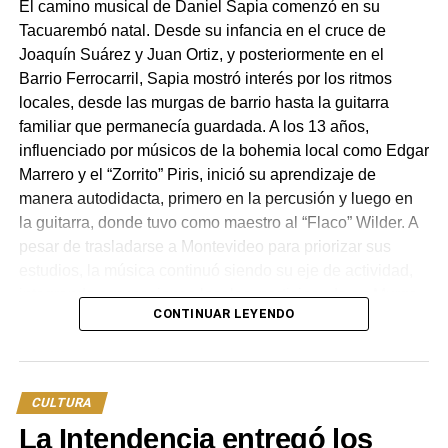
El camino musical de Daniel Sapia comenzó en su
Tacuarembó natal. Desde su infancia en el cruce de
Desarrollo local y patrimonio histórico
Joaquín Suárez y Juan Ortiz, y posteriormente en el
Barrio Ferrocarril, Sapia mostró interés por los ritmos
Por su parte, el intendente Wilson Ezquerra definió la
locales, desde las murgas de barrio hasta la guitarra
jornada como la concreción de un objetivo estratégico
familiar que permanecía guardada. A los 13 años,
para el desarrollo económico y turístico del departamento.
influenciado por músicos de la bohemia local como Edgar
En su alocución, reconoció el trabajo previo de anteriores
Marrero y el “Zorrito” Piris, inició su aprendizaje de
administraciones y del personal del Museo Carlos Gardel
manera autodidacta, primero en la percusión y luego en
para consolidar dicho espacio.
la guitarra, donde tuvo como maestro al “Flaco” Wilder. A
pesar de trasladarse a Montevideo para priorizar sus
Ezquerra ratificó la posición institucional respecto a la
estudios, la música continuó siendo su eje de actividad,
filiación tacuaremboense de Gardel y recordó que
integrando agrupaciones locales, participando en Murga
estudios técnicos realizados años atrás señalaron la
CONTINUAR LEYENDO
Joven y colaborando con diversos colectivos artísticos de
figura del zorzal criollo como un activo clave para el
la capital.
desarrollo turístico local. Asimismo, agradeció la
presencia de autoridades nacionales en localidades del
La concreción de su primer álbum de estudio, titulado
Luz
interior del país, enfatizando la importancia de la
CULTURA
Verde
, fue posible gracias al apoyo económico del Fondo
descentralización.
La Intendencia entregó los
Nacional de la Música (FONAM). El trabajo fue registrado