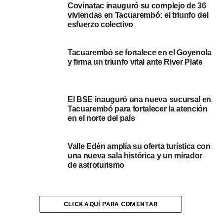
Covinatac inauguró su complejo de 36
plástico tacuaremboenses que aportó mucho para
viviendas en Tacuarembó: el triunfo del
nuestro carnaval desde los maquillajes artísticos y los
esfuerzo colectivo
tablados del Sud América”.
Tacuarembó se fortalece en el Goyenola
“En murgas un reconocimiento que había quedado en el
y firma un triunfo vital ante River Plate
debe hace mucho a Don Homero Velasco, un actor de
nuestra fiesta, humorista, cupletero de los de antes y que
fue un personaje del pueblo. Así que el primer Premio de
El BSE inauguró una nueva sucursal en
Murga llevará el nombre de Don Homero Velasco”, indicó
Tacuarembó para fortalecer la atención
el presidente de Carnaval.
en el norte del país
El Premio de Negros y Luboles tendrá el nombre “Tomás
Valle Edén amplía su oferta turística con
Sánchez” que fue fundador de Lonjas Bohemias. “Él va a
una nueva sala histórica y un mirador
a tener su reconocimiento en el escenario principal de
de astroturismo
negros y lubolos, y es un mimo para un hombre que está
entre nosotros y está muy orgulloso por este homenaje”,
contó Gutiérrez.
CLICK AQUÍ PARA COMENTAR
Por otro lado, el jurado para la sociedad de negos y