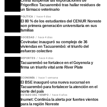
China suspende las exportaciones de
Frigorífico Tacuarembó tras hallar residuos de
un fármaco veterinario
POLÍTICA
hace 4 días
El 80 % de los estudiantes del CENUR Noreste
son primera generación universitaria en sus
familias
SOCIEDAD
hace 4 días
Covinatac inauguró su complejo de 36
viviendas en Tacuarembó: el triunfo del
esfuerzo colectivo
DEPORTES
hace 4 días
Tacuarembó se fortalece en el Goyenola y
firma un triunfo vital ante River Plate
ECONOMÍA
hace 1 semana
El BSE inauguró una nueva sucursal en
Tacuarembó para fortalecer la atención en el
norte del país
ESTADO DEL TIEMPO
hace 4 años
Inumet: Continúa la alerta por fuertes vientos
para la región Noreste