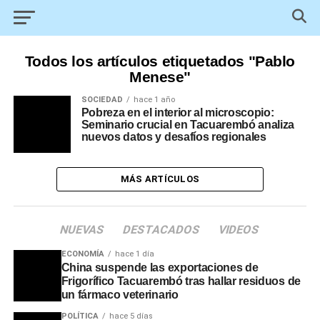
Todos los artículos etiquetados "Pablo
Menese"
SOCIEDAD
hace 1 año
Pobreza en el interior al microscopio:
Seminario crucial en Tacuarembó analiza
nuevos datos y desafíos regionales
MÁS ARTÍCULOS
NUEVAS
DESTACADOS
VIDEOS
ECONOMÍA
hace 1 día
China suspende las exportaciones de
Frigorífico Tacuarembó tras hallar residuos de
un fármaco veterinario
POLÍTICA
hace 5 días