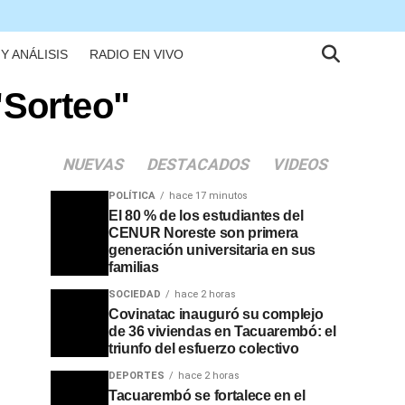
Y ANÁLISIS
RADIO EN VIVO
"Sorteo"
NUEVAS
DESTACADOS
VIDEOS
POLÍTICA
hace 17 minutos
El 80 % de los estudiantes del
CENUR Noreste son primera
generación universitaria en sus
familias
SOCIEDAD
hace 2 horas
Covinatac inauguró su complejo
de 36 viviendas en Tacuarembó: el
triunfo del esfuerzo colectivo
DEPORTES
hace 2 horas
Tacuarembó se fortalece en el