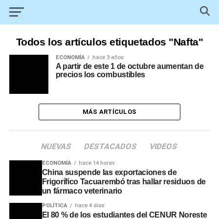
Todos los artículos etiquetados "Nafta"
ECONOMÍA
hace 3 años
A partir de este 1 de octubre aumentan de
precios los combustibles
MÁS ARTÍCULOS
NUEVAS
DESTACADOS
VIDEOS
ECONOMÍA
hace 14 horas
China suspende las exportaciones de
Frigorífico Tacuarembó tras hallar residuos de
un fármaco veterinario
POLÍTICA
hace 4 días
El 80 % de los estudiantes del CENUR Noreste