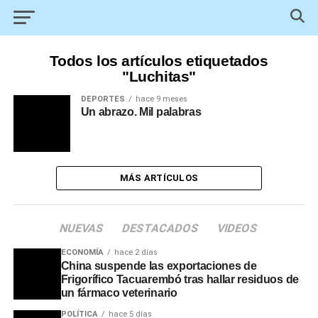
Todos los artículos etiquetados
"Luchitas"
DEPORTES
hace 9 meses
Un abrazo. Mil palabras
MÁS ARTÍCULOS
NUEVAS
DESTACADOS
VIDEOS
ECONOMÍA
hace 2 días
China suspende las exportaciones de
Frigorífico Tacuarembó tras hallar residuos de
un fármaco veterinario
POLÍTICA
hace 5 días