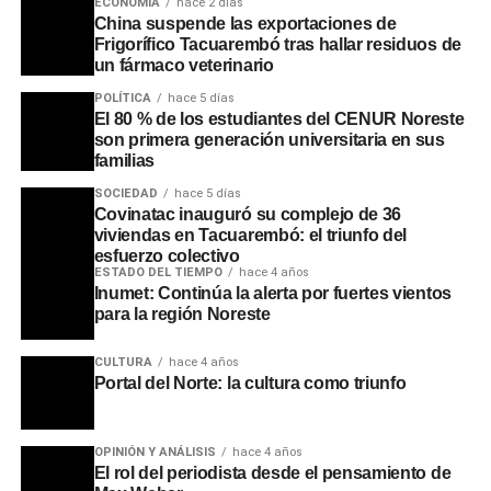
ECONOMÍA
hace 2 días
China suspende las exportaciones de
Frigorífico Tacuarembó tras hallar residuos de
un fármaco veterinario
POLÍTICA
hace 5 días
El 80 % de los estudiantes del CENUR Noreste
son primera generación universitaria en sus
familias
SOCIEDAD
hace 5 días
Covinatac inauguró su complejo de 36
viviendas en Tacuarembó: el triunfo del
esfuerzo colectivo
ESTADO DEL TIEMPO
hace 4 años
Inumet: Continúa la alerta por fuertes vientos
para la región Noreste
CULTURA
hace 4 años
Portal del Norte: la cultura como triunfo
OPINIÓN Y ANÁLISIS
hace 4 años
El rol del periodista desde el pensamiento de