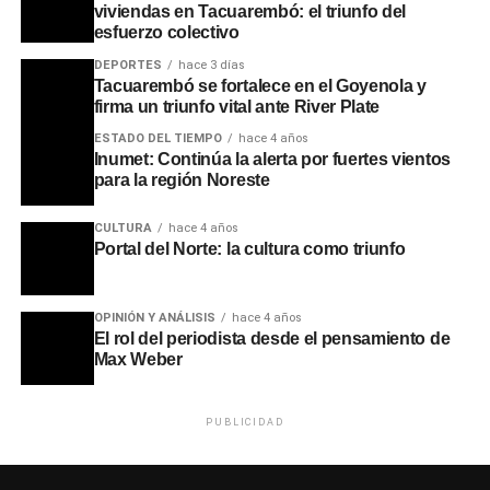
viviendas en Tacuarembó: el triunfo del
esfuerzo colectivo
DEPORTES
hace 3 días
Tacuarembó se fortalece en el Goyenola y
firma un triunfo vital ante River Plate
ESTADO DEL TIEMPO
hace 4 años
Inumet: Continúa la alerta por fuertes vientos
para la región Noreste
CULTURA
hace 4 años
Portal del Norte: la cultura como triunfo
OPINIÓN Y ANÁLISIS
hace 4 años
El rol del periodista desde el pensamiento de
Max Weber
PUBLICIDAD