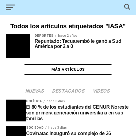
Todos los artículos etiquetados "IASA"
DEPORTES
hace 2 años
Repuntado: Tacuarembó le ganó a Sud
América por 2 a 0
MÁS ARTÍCULOS
NUEVAS
DESTACADOS
VIDEOS
POLÍTICA
hace 3 días
El 80 % de los estudiantes del CENUR Noreste
son primera generación universitaria en sus
familias
SOCIEDAD
hace 3 días
Covinatac inauguró su complejo de 36