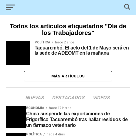
Todos los artículos etiquetados "Día de
los Trabajadores"
POLÍTICA
hace 2 años
Tacuarembó: El acto del 1 de Mayo será en
la sede de ADEOMT en la mañana
MÁS ARTÍCULOS
NUEVAS
DESTACADOS
VIDEOS
ECONOMÍA
hace 17 horas
China suspende las exportaciones de
Frigorífico Tacuarembó tras hallar residuos de
un fármaco veterinario
POLÍTICA
hace 4 días