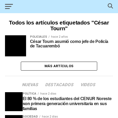
Todos los artículos etiquetados "César
Tourn"
POLICIALES
hace 2 años
César Tourn asumió como jefe de Policía
de Tacuarembó
MÁS ARTÍCULOS
NUEVAS
DESTACADOS
VIDEOS
POLÍTICA
hace 2 días
El 80 % de los estudiantes del CENUR Noreste
son primera generación universitaria en sus
familias
SOCIEDAD
hace 2 días