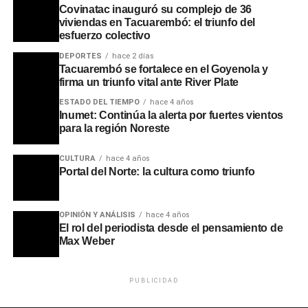
Covinatac inauguró su complejo de 36
viviendas en Tacuarembó: el triunfo del
esfuerzo colectivo
DEPORTES
hace 2 días
Tacuarembó se fortalece en el Goyenola y
firma un triunfo vital ante River Plate
ESTADO DEL TIEMPO
hace 4 años
Inumet: Continúa la alerta por fuertes vientos
para la región Noreste
CULTURA
hace 4 años
Portal del Norte: la cultura como triunfo
OPINIÓN Y ANÁLISIS
hace 4 años
El rol del periodista desde el pensamiento de
Max Weber
PUBLICIDAD