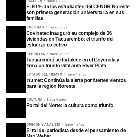
POLÍTICA
hace 3 días
El 80 % de los estudiantes del CENUR Noreste
son primera generación universitaria en sus
familias
SOCIEDAD
hace 3 días
Covinatac inauguró su complejo de 36
viviendas en Tacuarembó: el triunfo del
esfuerzo colectivo
DEPORTES
hace 3 días
Tacuarembó se fortalece en el Goyenola y
firma un triunfo vital ante River Plate
ESTADO DEL TIEMPO
hace 4 años
Inumet: Continúa la alerta por fuertes vientos
para la región Noreste
CULTURA
hace 4 años
Portal del Norte: la cultura como triunfo
OPINIÓN Y ANÁLISIS
hace 4 años
El rol del periodista desde el pensamiento de
Max Weber