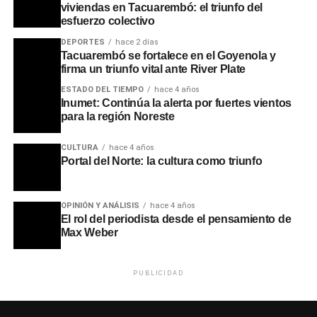
viviendas en Tacuarembó: el triunfo del
esfuerzo colectivo
DEPORTES
hace 2 días
Tacuarembó se fortalece en el Goyenola y
firma un triunfo vital ante River Plate
ESTADO DEL TIEMPO
hace 4 años
Inumet: Continúa la alerta por fuertes vientos
para la región Noreste
CULTURA
hace 4 años
Portal del Norte: la cultura como triunfo
OPINIÓN Y ANÁLISIS
hace 4 años
El rol del periodista desde el pensamiento de
Max Weber
PUBLICIDAD