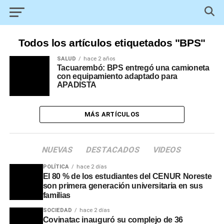
Todos los artículos etiquetados "BPS"
SALUD
hace 2 años
Tacuarembó: BPS entregó una camioneta
con equipamiento adaptado para
APADISTA
MÁS ARTÍCULOS
NUEVAS
DESTACADOS
VIDEOS
POLÍTICA
hace 2 días
El 80 % de los estudiantes del CENUR Noreste
son primera generación universitaria en sus
familias
SOCIEDAD
hace 2 días
Covinatac inauguró su complejo de 36