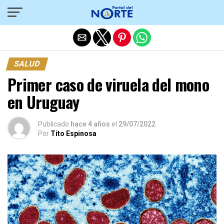
Salir de la versión móvil
SALUD
Primer caso de viruela del mono
en Uruguay
Publicado
hace 4 años
el
29/07/2022
Por
Tito Espinosa