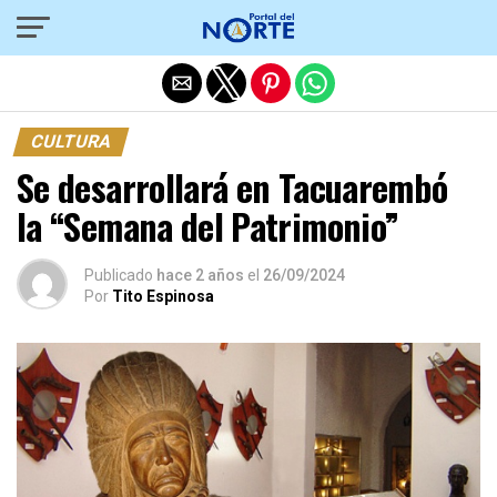
Salir de la versión móvil
CULTURA
Se desarrollará en Tacuarembó
la “Semana del Patrimonio”
Publicado
hace 2 años
el
26/09/2024
Por
Tito Espinosa