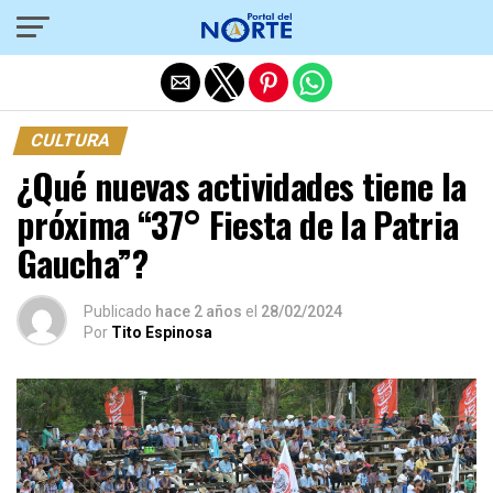
Salir de la versión móvil
CULTURA
¿Qué nuevas actividades tiene la
próxima “37° Fiesta de la Patria
Gaucha”?
Publicado
hace 2 años
el
28/02/2024
Por
Tito Espinosa