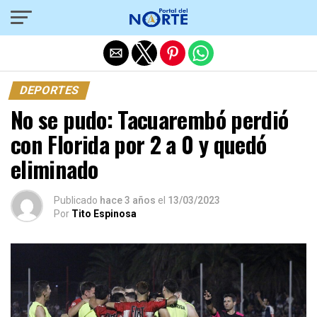
Salir de la versión móvil
DEPORTES
No se pudo: Tacuarembó perdió
con Florida por 2 a 0 y quedó
eliminado
Publicado
hace 3 años
el
13/03/2023
Por
Tito Espinosa