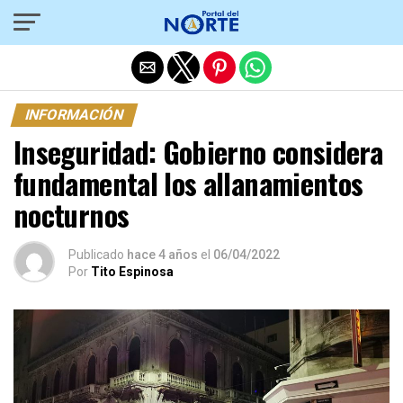
Salir de la versión móvil
INFORMACIÓN
Inseguridad: Gobierno considera
fundamental los allanamientos
nocturnos
Publicado
hace 4 años
el
06/04/2022
Por
Tito Espinosa