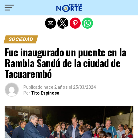
Salir de la versión móvil
SOCIEDAD
Fue inaugurado un puente en la
Rambla Sandú de la ciudad de
Tacuarembó
Publicado
hace 2 años
el
25/03/2024
Por
Tito Espinosa