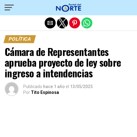
Salir de la versión móvil
POLÍTICA
Cámara de Representantes
aprueba proyecto de ley sobre
ingreso a intendencias
Publicado
hace 1 año
el
13/05/2025
Por
Tito Espinosa