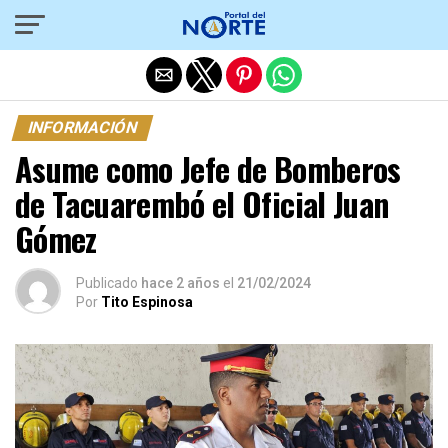
Salir de la versión móvil
INFORMACIÓN
Asume como Jefe de Bomberos
de Tacuarembó el Oficial Juan
Gómez
Publicado
hace 2 años
el
21/02/2024
Por
Tito Espinosa